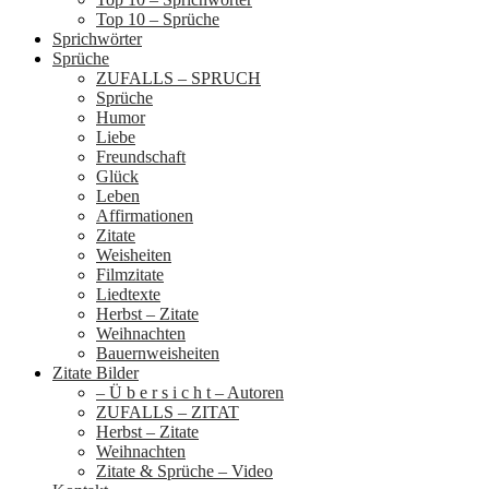
Top 10 – Sprüche
Sprichwörter
Sprüche
ZUFALLS – SPRUCH
Sprüche
Humor
Liebe
Freundschaft
Glück
Leben
Affirmationen
Zitate
Weisheiten
Filmzitate
Liedtexte
Herbst – Zitate
Weihnachten
Bauernweisheiten
Zitate Bilder
– Ü b e r s i c h t – Autoren
ZUFALLS – ZITAT
Herbst – Zitate
Weihnachten
Zitate & Sprüche – Video