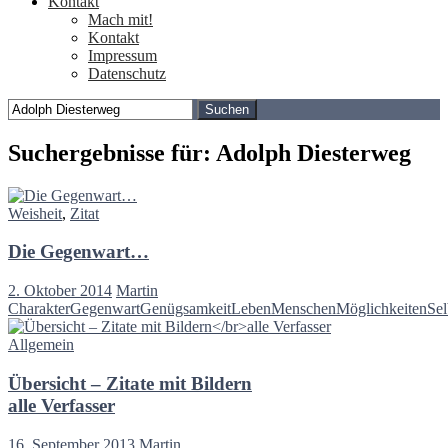
Kontakt
Mach mit!
Kontakt
Impressum
Datenschutz
Suchen
nach:
Suchergebnisse für: Adolph Diesterweg
Weisheit
,
Zitat
Die Gegenwart…
2. Oktober 2014
Martin
Charakter
Gegenwart
Genügsamkeit
Leben
Menschen
Möglichkeiten
Sel
Allgemein
Übersicht – Zitate mit Bildern
alle Verfasser
16. September 2013
Martin