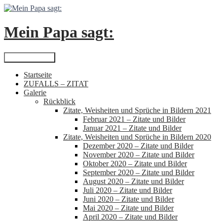
Zum
Inhalt
springen
Mein Papa sagt:
Suchen
Primäres Menü
Startseite
ZUFALLS – ZITAT
Galerie
Rückblick
Zitate, Weisheiten und Sprüche in Bildern 2021
Februar 2021 – Zitate und Bilder
Januar 2021 – Zitate und Bilder
Zitate, Weisheiten und Sprüche in Bildern 2020
Dezember 2020 – Zitate und Bilder
November 2020 – Zitate und Bilder
Oktober 2020 – Zitate und Bilder
September 2020 – Zitate und Bilder
August 2020 – Zitate und Bilder
Juli 2020 – Zitate und Bilder
Juni 2020 – Zitate und Bilder
Mai 2020 – Zitate und Bilder
April 2020 – Zitate und Bilder