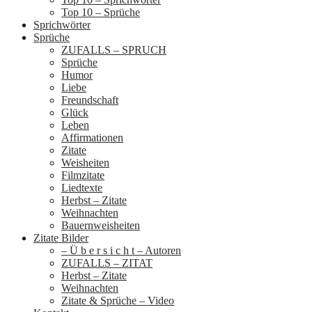
Top 10 – Sprüche
Sprichwörter
Sprüche
ZUFALLS – SPRUCH
Sprüche
Humor
Liebe
Freundschaft
Glück
Leben
Affirmationen
Zitate
Weisheiten
Filmzitate
Liedtexte
Herbst – Zitate
Weihnachten
Bauernweisheiten
Zitate Bilder
– Ü b e r s i c h t – Autoren
ZUFALLS – ZITAT
Herbst – Zitate
Weihnachten
Zitate & Sprüche – Video