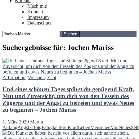
Kontakt
Mach mit!
Kontakt
Impressum
Datenschutz
Suchen
nach:
Suchergebnisse für: Jochen Mariss
Affirmation
,
Weisheit
,
Zitat
Und eines schönen Tages spürst du genügend Kraft,
Mut und Zuversicht, um dich von den Fesseln des
Zögerns und der Angst zu befreien und etwas Neues
zu beginnen – Jochen Mariss
1. März 2020
Martin
Anfang
Angst
Erfolg
Fähigkeit
Frei
Kraft
Leben
Menschen
Mut
Neues
Selb