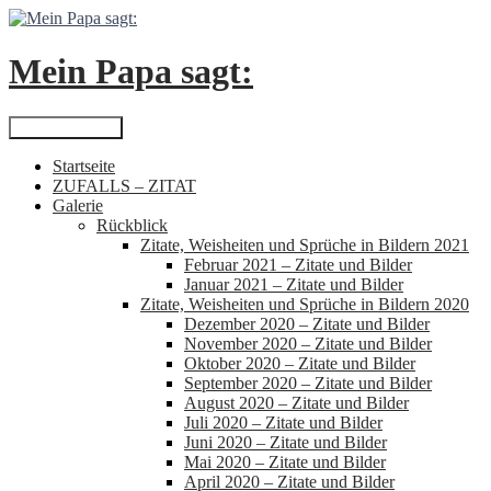
Zum
Inhalt
springen
Mein Papa sagt:
Suchen
Primäres Menü
Startseite
ZUFALLS – ZITAT
Galerie
Rückblick
Zitate, Weisheiten und Sprüche in Bildern 2021
Februar 2021 – Zitate und Bilder
Januar 2021 – Zitate und Bilder
Zitate, Weisheiten und Sprüche in Bildern 2020
Dezember 2020 – Zitate und Bilder
November 2020 – Zitate und Bilder
Oktober 2020 – Zitate und Bilder
September 2020 – Zitate und Bilder
August 2020 – Zitate und Bilder
Juli 2020 – Zitate und Bilder
Juni 2020 – Zitate und Bilder
Mai 2020 – Zitate und Bilder
April 2020 – Zitate und Bilder