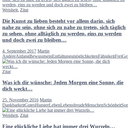
Weisheit
,
Zitat
Die Kunst zu lieben besteht vor allem darin, sich
nahe zu sein, ohne sich zu nahe zu treten, sich täglich
zu sehen, ohne alltäglich zu werden, eins zu werden
und doch zwei zu bleiben…
4. September 2017
Martin
Andere
Anfang
Bewusstsein
Entfaltungsmöglichkeiten
Fähigkeit
Frei
Ge
Zitat
Was ich dir wünsche: Jeden Morgen eine Sonne, die
dich weckt…
25. November 2016
Martin
Dankbarkeit
Gutes
Hunger
Leben
Lebensfreude
Menschen
Schönheit
So
Weisheit
,
Zitat
Eine glückliche Liebe hat immer drei Wurzeln…