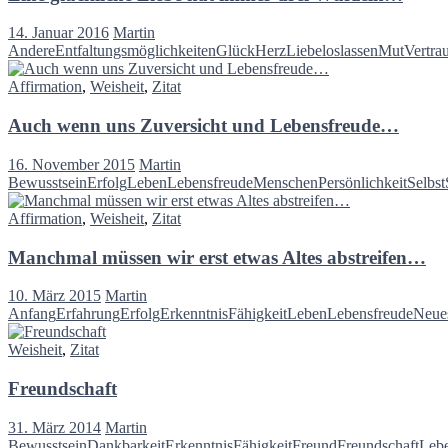
14. Januar 2016
Martin
Andere
Entfaltungsmöglichkeiten
Glück
Herz
Liebe
loslassen
Mut
Vertra
Affirmation
,
Weisheit
,
Zitat
Auch wenn uns Zuversicht und Lebensfreude…
16. November 2015
Martin
Bewusstsein
Erfolg
Leben
Lebensfreude
Menschen
Persönlichkeit
Selbst
Affirmation
,
Weisheit
,
Zitat
Manchmal müssen wir erst etwas Altes abstreifen…
10. März 2015
Martin
Anfang
Erfahrung
Erfolg
Erkenntnis
Fähigkeit
Leben
Lebensfreude
Neue
Weisheit
,
Zitat
Freundschaft
31. März 2014
Martin
Bewusstsein
Dankbarkeit
Erkenntnis
Fähigkeit
Freund
Freundschaft
Leb