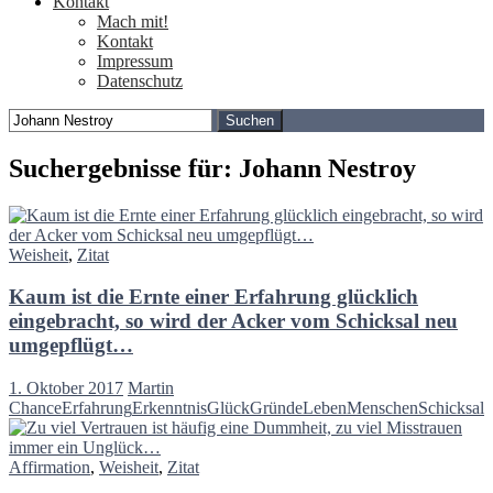
Kontakt
Mach mit!
Kontakt
Impressum
Datenschutz
Suchen
nach:
Suchergebnisse für: Johann Nestroy
Weisheit
,
Zitat
Kaum ist die Ernte einer Erfahrung glücklich
eingebracht, so wird der Acker vom Schicksal neu
umgepflügt…
1. Oktober 2017
Martin
Chance
Erfahrung
Erkenntnis
Glück
Gründe
Leben
Menschen
Schicksal
Affirmation
,
Weisheit
,
Zitat