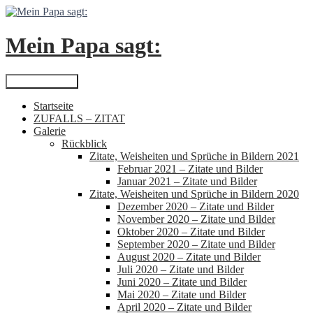
Zum
Inhalt
springen
Mein Papa sagt:
Suchen
Primäres Menü
Startseite
ZUFALLS – ZITAT
Galerie
Rückblick
Zitate, Weisheiten und Sprüche in Bildern 2021
Februar 2021 – Zitate und Bilder
Januar 2021 – Zitate und Bilder
Zitate, Weisheiten und Sprüche in Bildern 2020
Dezember 2020 – Zitate und Bilder
November 2020 – Zitate und Bilder
Oktober 2020 – Zitate und Bilder
September 2020 – Zitate und Bilder
August 2020 – Zitate und Bilder
Juli 2020 – Zitate und Bilder
Juni 2020 – Zitate und Bilder
Mai 2020 – Zitate und Bilder
April 2020 – Zitate und Bilder