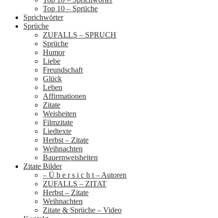
Top 10 – Sprüche
Sprichwörter
Sprüche
ZUFALLS – SPRUCH
Sprüche
Humor
Liebe
Freundschaft
Glück
Leben
Affirmationen
Zitate
Weisheiten
Filmzitate
Liedtexte
Herbst – Zitate
Weihnachten
Bauernweisheiten
Zitate Bilder
– Ü b e r s i c h t – Autoren
ZUFALLS – ZITAT
Herbst – Zitate
Weihnachten
Zitate & Sprüche – Video