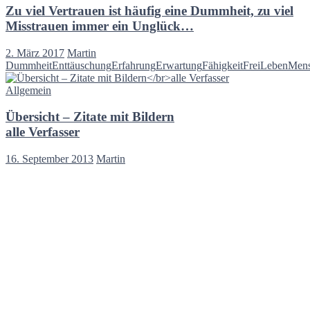
Zu viel Vertrauen ist häufig eine Dummheit, zu viel
Misstrauen immer ein Unglück…
2. März 2017
Martin
Dummheit
Enttäuschung
Erfahrung
Erwartung
Fähigkeit
Frei
Leben
Men
Allgemein
Übersicht – Zitate mit Bildern
alle Verfasser
16. September 2013
Martin