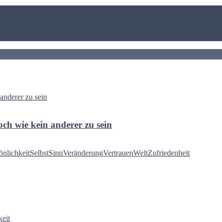
och wie kein anderer zu sein
önlichkeit
Selbst
Sinn
Veränderung
Vertrauen
Welt
Zufriedenheit
keit