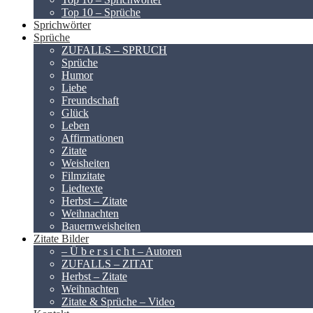
Top 10 – Sprüche
Sprichwörter
Sprüche
ZUFALLS – SPRUCH
Sprüche
Humor
Liebe
Freundschaft
Glück
Leben
Affirmationen
Zitate
Weisheiten
Filmzitate
Liedtexte
Herbst – Zitate
Weihnachten
Bauernweisheiten
Zitate Bilder
– Ü b e r s i c h t – Autoren
ZUFALLS – ZITAT
Herbst – Zitate
Weihnachten
Zitate & Sprüche – Video