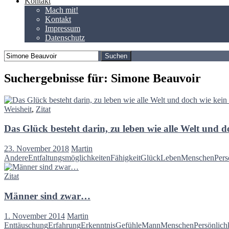
Kontakt
Mach mit!
Kontakt
Impressum
Datenschutz
Suchen
nach:
Suchergebnisse für: Simone Beauvoir
Weisheit
,
Zitat
Das Glück besteht darin, zu leben wie alle Welt und d
23. November 2018
Martin
Andere
Entfaltungsmöglichkeiten
Fähigkeit
Glück
Leben
Menschen
Pers
Zitat
Männer sind zwar…
1. November 2014
Martin
Enttäuschung
Erfahrung
Erkenntnis
Gefühle
Mann
Menschen
Persönlich