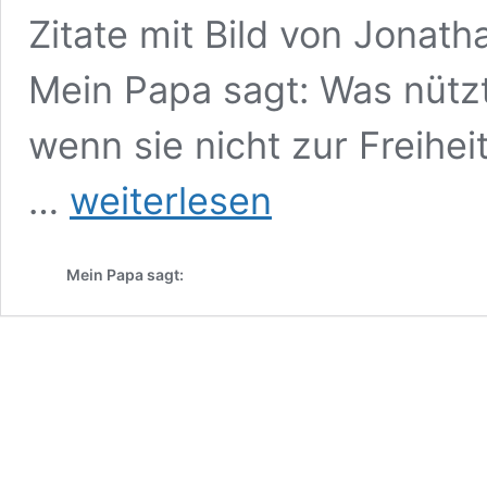
Zitate mit Bild von Jonath
Mein Papa sagt: Was nützt
wenn sie nicht zur Freihe
Was
…
weiterlesen
nützt
die
Freiheit
Mein Papa sagt:
des
Denkens,
wenn
sie
nicht
zur
Freiheit
des
Handelns
führt