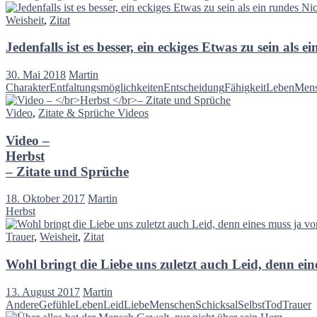
Weisheit
,
Zitat
Jedenfalls ist es besser, ein eckiges Etwas zu sein als e
30. Mai 2018
Martin
Charakter
Entfaltungsmöglichkeiten
Entscheidung
Fähigkeit
Leben
Men
Video
,
Zitate & Sprüche Videos
Video –
Herbst
– Zitate und Sprüche
18. Oktober 2017
Martin
Herbst
Trauer
,
Weisheit
,
Zitat
Wohl bringt die Liebe uns zuletzt auch Leid, denn e
13. August 2017
Martin
Andere
Gefühle
Leben
Leid
Liebe
Menschen
Schicksal
Selbst
Tod
Trauer