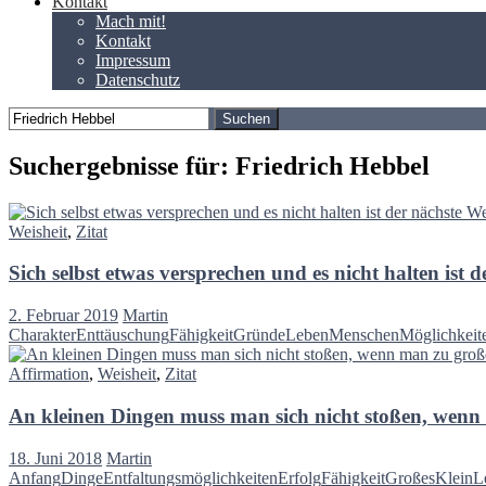
Kontakt
Mach mit!
Kontakt
Impressum
Datenschutz
Suchen
nach:
Suchergebnisse für: Friedrich Hebbel
Weisheit
,
Zitat
Sich selbst etwas versprechen und es nicht halten ist 
2. Februar 2019
Martin
Charakter
Enttäuschung
Fähigkeit
Gründe
Leben
Menschen
Möglichkeit
Affirmation
,
Weisheit
,
Zitat
An kleinen Dingen muss man sich nicht stoßen, wenn
18. Juni 2018
Martin
Anfang
Dinge
Entfaltungsmöglichkeiten
Erfolg
Fähigkeit
Großes
Klein
L