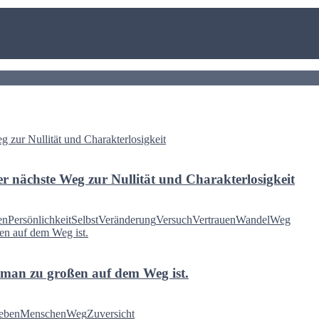
der nächste Weg zur Nullität und Charakterlosigkeit
en
Persönlichkeit
Selbst
Veränderung
Versuch
Vertrauen
Wandel
Weg
 man zu großen auf dem Weg ist.
eben
Menschen
Weg
Zuversicht