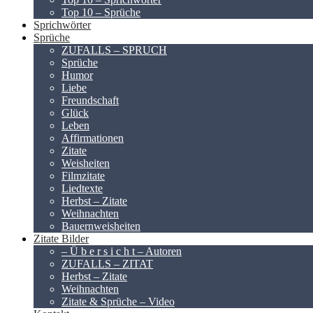
Top 10 – Sprüche
Sprichwörter
Sprüche
ZUFALLS – SPRUCH
Sprüche
Humor
Liebe
Freundschaft
Glück
Leben
Affirmationen
Zitate
Weisheiten
Filmzitate
Liedtexte
Herbst – Zitate
Weihnachten
Bauernweisheiten
Zitate Bilder
– Ü b e r s i c h t – Autoren
ZUFALLS – ZITAT
Herbst – Zitate
Weihnachten
Zitate & Sprüche – Video