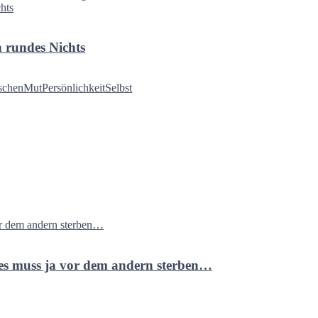
in rundes Nichts
schen
Mut
Persönlichkeit
Selbst
ines muss ja vor dem andern sterben…