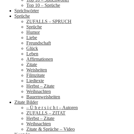
Top 10 – Sprüche
Sprichwörter
Sprüche
ZUFALLS – SPRUCH
Sprüche
Humor
Liebe
Freundschaft
Glück
Leben
Affirmationen
Zitate
Weisheiten
Filmzitate
Liedtexte
Herbst – Zitate
Weihnachten
Bauernweisheiten
Zitate Bilder
– Ü b e r s i c h t – Autoren
ZUFALLS – ZITAT
Herbst – Zitate
Weihnachten
Zitate & Sprüche – Video