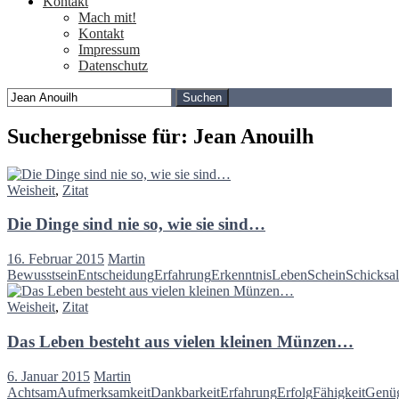
Kontakt
Mach mit!
Kontakt
Impressum
Datenschutz
Suchen
nach:
Suchergebnisse für: Jean Anouilh
Weisheit
,
Zitat
Die Dinge sind nie so, wie sie sind…
16. Februar 2015
Martin
Bewusstsein
Entscheidung
Erfahrung
Erkenntnis
Leben
Schein
Schicksal
Weisheit
,
Zitat
Das Leben besteht aus vielen kleinen Münzen…
6. Januar 2015
Martin
Achtsam
Aufmerksamkeit
Dankbarkeit
Erfahrung
Erfolg
Fähigkeit
Genüg