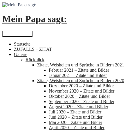
Zum
Inhalt
springen
Mein Papa sagt:
Suchen
Primäres Menü
Startseite
ZUFALLS – ZITAT
Galerie
Rückblick
Zitate, Weisheiten und Sprüche in Bildern 2021
Februar 2021 – Zitate und Bilder
Januar 2021 – Zitate und Bilder
Zitate, Weisheiten und Sprüche in Bildern 2020
Dezember 2020 – Zitate und Bilder
November 2020 – Zitate und Bilder
Oktober 2020 – Zitate und Bilder
September 2020 – Zitate und Bilder
August 2020 – Zitate und Bilder
Juli 2020 – Zitate und Bilder
Juni 2020 – Zitate und Bilder
Mai 2020 – Zitate und Bilder
April 2020 – Zitate und Bilder