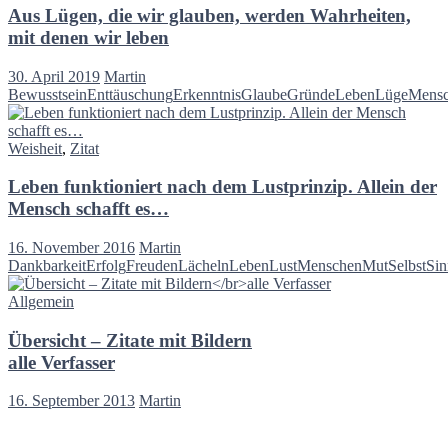
Aus Lügen, die wir glauben, werden Wahrheiten,
mit denen wir leben
30. April 2019
Martin
Bewusstsein
Enttäuschung
Erkenntnis
Glaube
Gründe
Leben
Lüge
Mens
Weisheit
,
Zitat
Leben funktioniert nach dem Lustprinzip. Allein der
Mensch schafft es…
16. November 2016
Martin
Dankbarkeit
Erfolg
Freuden
Lächeln
Leben
Lust
Menschen
Mut
Selbst
Sin
Allgemein
Übersicht – Zitate mit Bildern
alle Verfasser
16. September 2013
Martin