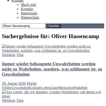
Kontakt
Mach mit!
Kontakt
Impressum
Datenschutz
Suchen
nach:
Suchergebnisse für: Oliver Hassencamp
Weisheit
,
Zitat
Immer wieder behauptete Unwahrheiten werden
nicht zu Wahrheiten, sondern, was schlimmer ist, zu
Gewohnheiten
29. Januar 2020
Martin
Fehler
Gewohnheit
Gründe
Leben
Lüge
Menschen
Wahrheit
Weisheit
,
Zitat