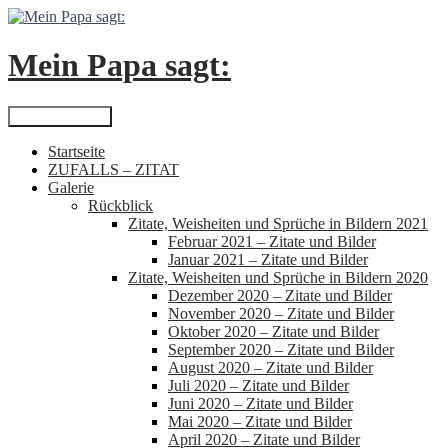
Zum
Inhalt
springen
Mein Papa sagt:
Suchen
Primäres Menü
Startseite
ZUFALLS – ZITAT
Galerie
Rückblick
Zitate, Weisheiten und Sprüche in Bildern 2021
Februar 2021 – Zitate und Bilder
Januar 2021 – Zitate und Bilder
Zitate, Weisheiten und Sprüche in Bildern 2020
Dezember 2020 – Zitate und Bilder
November 2020 – Zitate und Bilder
Oktober 2020 – Zitate und Bilder
September 2020 – Zitate und Bilder
August 2020 – Zitate und Bilder
Juli 2020 – Zitate und Bilder
Juni 2020 – Zitate und Bilder
Mai 2020 – Zitate und Bilder
April 2020 – Zitate und Bilder