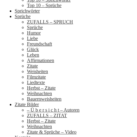
Top 10 – Sprüche
Sprichwörter
Sprüche
ZUFALLS – SPRUCH
Sprüche
Humor
Liebe
Freundschaft
Glück
Leben
Affirmationen
Zitate
Weisheiten
Filmzitate
Liedtexte
Herbst – Zitate
Weihnachten
Bauernweisheiten
Zitate Bilder
– Ü b e r s i c h t – Autoren
ZUFALLS – ZITAT
Herbst – Zitate
Weihnachten
Zitate & Sprüche – Video