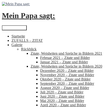
Zum
Inhalt
springen
Mein Papa sagt:
Suchen
Primäres Menü
Startseite
ZUFALLS – ZITAT
Galerie
Rückblick
Zitate, Weisheiten und Sprüche in Bildern 2021
Februar 2021 – Zitate und Bilder
Januar 2021 – Zitate und Bilder
Zitate, Weisheiten und Sprüche in Bildern 2020
Dezember 2020 – Zitate und Bilder
November 2020 – Zitate und Bilder
Oktober 2020 – Zitate und Bilder
September 2020 – Zitate und Bilder
August 2020 – Zitate und Bilder
Juli 2020 – Zitate und Bilder
Juni 2020 – Zitate und Bilder
Mai 2020 – Zitate und Bilder
April 2020 – Zitate und Bilder