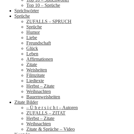
Top 10 – Sprüche
Sprichwörter
Sprüche
ZUFALLS – SPRUCH
Sprüche
Humor
Liebe
Freundschaft
Glück
Leben
Affirmationen
Zitate
Weisheiten
Filmzitate
Liedtexte
Herbst – Zitate
Weihnachten
Bauernweisheiten
Zitate Bilder
– Ü b e r s i c h t – Autoren
ZUFALLS – ZITAT
Herbst – Zitate
Weihnachten
Zitate & Sprüche – Video