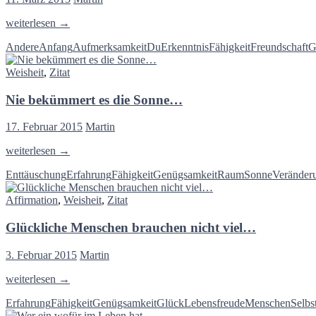
Das
weiterlesen
→
echte
Andere
Anfang
Aufmerksamkeit
Du
Erkenntnis
Fähigkeit
Freundschaft
G
Gespräch
bedeutet…
Weisheit
,
Zitat
Nie bekümmert es die Sonne…
17. Februar 2015
Martin
Nie
weiterlesen
→
bekümmert
Enttäuschung
Erfahrung
Fähigkeit
Genügsamkeit
Raum
Sonne
Veränder
es
die
Affirmation
,
Weisheit
,
Zitat
Sonne…
Glückliche Menschen brauchen nicht viel…
3. Februar 2015
Martin
Glückliche
weiterlesen
→
Menschen
Erfahrung
Fähigkeit
Genügsamkeit
Glück
Lebensfreude
Menschen
Selbs
brauchen