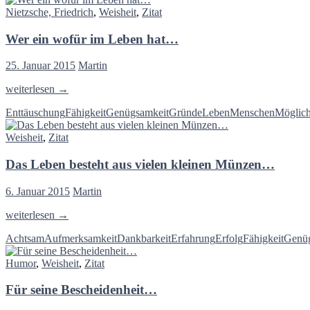
nicht
Nietzsche, Friedrich
,
Weisheit
,
Zitat
viel…
Wer ein wofür im Leben hat…
25. Januar 2015
Martin
Wer
weiterlesen
→
ein
Enttäuschung
Fähigkeit
Genügsamkeit
Gründe
Leben
Menschen
Möglich
wofür
im
Weisheit
,
Zitat
Leben
hat…
Das Leben besteht aus vielen kleinen Münzen…
6. Januar 2015
Martin
Das
weiterlesen
→
Leben
Achtsam
Aufmerksamkeit
Dankbarkeit
Erfahrung
Erfolg
Fähigkeit
Genüg
besteht
aus
Humor
,
Weisheit
,
Zitat
vielen
kleinen
Für seine Bescheidenheit…
Münzen…