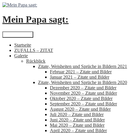
Zum
Inhalt
springen
Mein Papa sagt:
Suchen
Primäres Menü
Startseite
ZUFALLS – ZITAT
Galerie
Rückblick
Zitate, Weisheiten und Sprüche in Bildern 2021
Februar 2021 – Zitate und Bilder
Januar 2021 – Zitate und Bilder
Zitate, Weisheiten und Sprüche in Bildern 2020
Dezember 2020 – Zitate und Bilder
November 2020 – Zitate und Bilder
Oktober 2020 – Zitate und Bilder
September 2020 – Zitate und Bilder
August 2020 – Zitate und Bilder
Juli 2020 – Zitate und Bilder
Juni 2020 – Zitate und Bilder
Mai 2020 – Zitate und Bilder
April 2020 – Zitate und Bilder