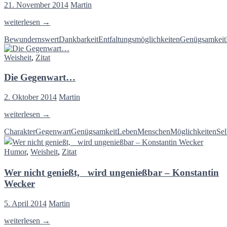
21. November 2014
Martin
Für
weiterlesen
→
seine
Bewundernswert
Dankbarkeit
Entfaltungsmöglichkeiten
Genügsamkeit
Bescheidenheit…
Weisheit
,
Zitat
Die Gegenwart…
2. Oktober 2014
Martin
Die
weiterlesen
→
Gegenwart…
Charakter
Gegenwart
Genügsamkeit
Leben
Menschen
Möglichkeiten
Sel
Humor
,
Weisheit
,
Zitat
Wer nicht genießt, wird ungenießbar – Konstantin
Wecker
5. April 2014
Martin
Wer
weiterlesen
→