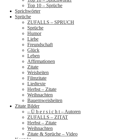
Top 10 – Sprüche
Sprichwörter
Sprüche
ZUFALLS – SPRUCH
Sprüche
Humor
Liebe
Freundschaft
Glück
Leben
Affirmationen
Zitate
Weisheiten
Filmzitate
Liedtexte
Herbst – Zitate
Weihnachten
Bauernweisheiten
Zitate Bilder
– Ü b e r s i c h t – Autoren
ZUFALLS – ZITAT
Herbst – Zitate
Weihnachten
Zitate & Sprüche – Video