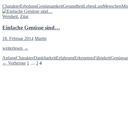
nicht
Charakter
Erholung
Genügsamkeit
Gesundheit
Leben
Lust
Menschen
Mis
genießt,
Weisheit
,
Zitat
wird
ungenießbar
Einfache Genüsse sind…
–
Konstantin
Wecker
18. Februar 2014
Martin
Einfache
weiterlesen
→
Genüsse
Anfang
Charakter
Dankbarkeit
Erfahrung
Erkenntnis
Fähigkeit
Genügsam
sind…
Beitragsnavigation
← Vorherige
1
…
3
4