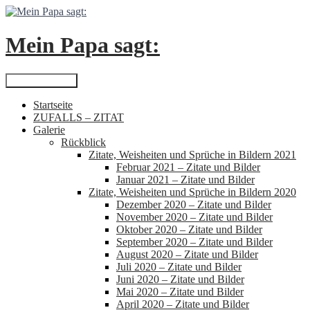
Zum
Inhalt
springen
Mein Papa sagt:
Suchen
Primäres Menü
Startseite
ZUFALLS – ZITAT
Galerie
Rückblick
Zitate, Weisheiten und Sprüche in Bildern 2021
Februar 2021 – Zitate und Bilder
Januar 2021 – Zitate und Bilder
Zitate, Weisheiten und Sprüche in Bildern 2020
Dezember 2020 – Zitate und Bilder
November 2020 – Zitate und Bilder
Oktober 2020 – Zitate und Bilder
September 2020 – Zitate und Bilder
August 2020 – Zitate und Bilder
Juli 2020 – Zitate und Bilder
Juni 2020 – Zitate und Bilder
Mai 2020 – Zitate und Bilder
April 2020 – Zitate und Bilder