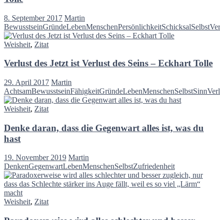
8. September 2017
Martin
Bewusstsein
Gründe
Leben
Menschen
Persönlichkeit
Schicksal
Selbst
Ver
Weisheit
,
Zitat
Verlust des Jetzt ist Verlust des Seins – Eckhart Tolle
29. April 2017
Martin
Achtsam
Bewusstsein
Fähigkeit
Gründe
Leben
Menschen
Selbst
Sinn
Verl
Weisheit
,
Zitat
Denke daran, dass die Gegenwart alles ist, was du
hast
19. November 2019
Martin
Denken
Gegenwart
Leben
Menschen
Selbst
Zufriedenheit
Weisheit
,
Zitat