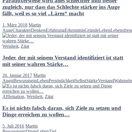
Paradoxerweise wird alles schlechter und besser
zugleich, nur dass das Schlechte stärker ins Auge
fällt, weil es so viel „Lärm“ macht
1. März 2018
Martin
Auge
Charakter
Denken
Erfahrung
Erkenntnis
Gründe
Leben
Lebensfreu
Weisheit
,
Zitat
Jeder, der mit seinem Verstand identifiziert ist statt
mit seiner wahren Stärke…
26. Januar 2017
Martin
Angst
Bewusstsein
Leben
Persönlichkeit
Selbst
Stärke
Verstand
Wahrneh
Affirmation
,
Weisheit
,
Zitat
Es ist nichts falsch daran, sich Ziele zu setzen und
Dinge erreichen zu wollen…
5. Juli 2016
Martin
Bewusstsein
Dinge
Leben
Ziel