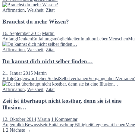
Affirmation
,
Weisheit
,
Zitat
Brauchst du mehr Wissen?
16. September 2015
Martin
Anfang
Denken
Entfaltungsmöglichkeiten
Intuition
Leben
Menschen
Mu
Affirmation
,
Weisheit
,
Zitat
Du kannst dich nicht selber finden…
21. Januar 2015
Martin
Erfolg
Gegenwart
Leben
Selbst
Selbstvertrauen
Vergangenheit
Vertrauen
Affirmation
,
Weisheit
,
Zitat
Zeit ist überhaupt nicht kostbar, denn sie ist eine
Illusion…
12. Oktober 2014
Martin
1 Kommentar
Augenblick
Bewusstsein
Enttäuschung
Fähigkeit
Gegenwart
Leben
Men
Beitragsnavigation
1
2
Nächste →