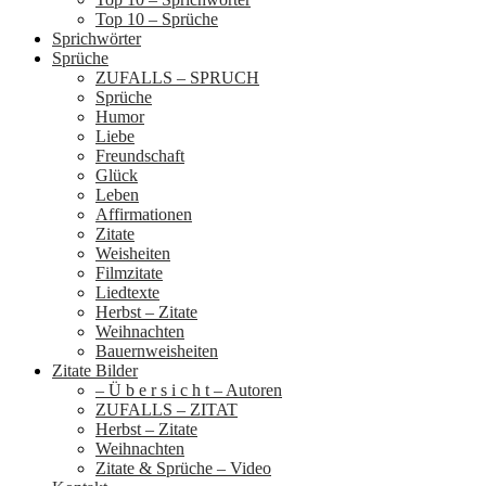
Top 10 – Sprüche
Sprichwörter
Sprüche
ZUFALLS – SPRUCH
Sprüche
Humor
Liebe
Freundschaft
Glück
Leben
Affirmationen
Zitate
Weisheiten
Filmzitate
Liedtexte
Herbst – Zitate
Weihnachten
Bauernweisheiten
Zitate Bilder
– Ü b e r s i c h t – Autoren
ZUFALLS – ZITAT
Herbst – Zitate
Weihnachten
Zitate & Sprüche – Video