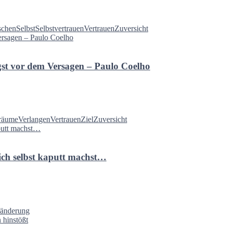
chen
Selbst
Selbstvertrauen
Vertrauen
Zuversicht
gst vor dem Versagen – Paulo Coelho
räume
Verlangen
Vertrauen
Ziel
Zuversicht
dich selbst kaputt machst…
ränderung