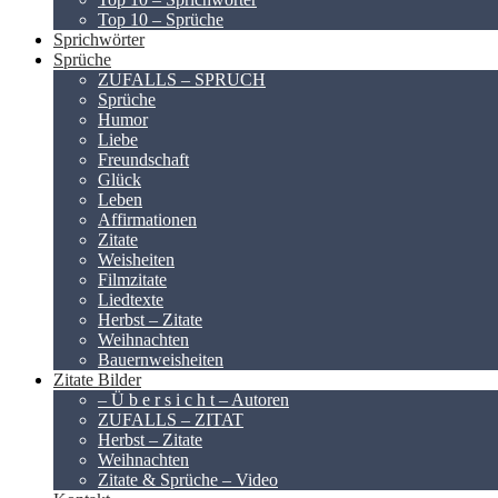
Top 10 – Sprüche
Sprichwörter
Sprüche
ZUFALLS – SPRUCH
Sprüche
Humor
Liebe
Freundschaft
Glück
Leben
Affirmationen
Zitate
Weisheiten
Filmzitate
Liedtexte
Herbst – Zitate
Weihnachten
Bauernweisheiten
Zitate Bilder
– Ü b e r s i c h t – Autoren
ZUFALLS – ZITAT
Herbst – Zitate
Weihnachten
Zitate & Sprüche – Video