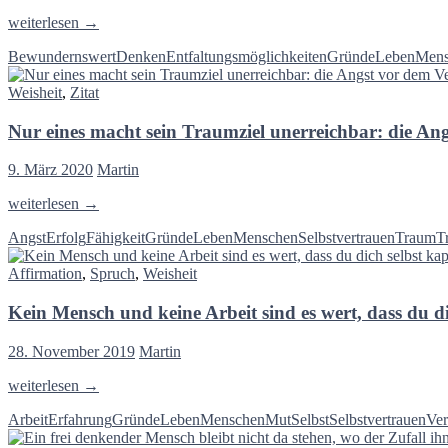
Selbstwert
weiterlesen
→
kommt
Bewundernswert
Denken
Entfaltungsmöglichkeiten
Gründe
Leben
Mens
lediglich
von
Weisheit
,
Zitat
einer
Sache
Nur eines macht sein Traumziel unerreichbar: die An
–
zu
denken,
9. März 2020
Martin
dass
Du
Nur
weiterlesen
→
es
eines
wert
Angst
Erfolg
Fähigkeit
Gründe
Leben
Menschen
Selbstvertrauen
Traum
T
macht
bist
sein
–
Affirmation
,
Spruch
,
Weisheit
Traumziel
Wayne
unerreichbar:
Dyer
Kein Mensch und keine Arbeit sind es wert, dass du 
die
Angst
vor
28. November 2019
Martin
dem
Versagen
Kein
weiterlesen
→
–
Mensch
Paulo
Arbeit
Erfahrung
Gründe
Leben
Menschen
Mut
Selbst
Selbstvertrauen
Ve
und
Coelho
keine