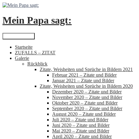
Zum
Inhalt
springen
Mein Papa sagt:
Suchen
Primäres Menü
Startseite
ZUFALLS – ZITAT
Galerie
Rückblick
Zitate, Weisheiten und Sprüche in Bildern 2021
Februar 2021 – Zitate und Bilder
Januar 2021 – Zitate und Bilder
Zitate, Weisheiten und Sprüche in Bildern 2020
Dezember 2020 – Zitate und Bilder
November 2020 – Zitate und Bilder
Oktober 2020 – Zitate und Bilder
September 2020 – Zitate und Bilder
August 2020 – Zitate und Bilder
Juli 2020 – Zitate und Bilder
Juni 2020 – Zitate und Bilder
Mai 2020 – Zitate und Bilder
April 2020 – Zitate und Bilder