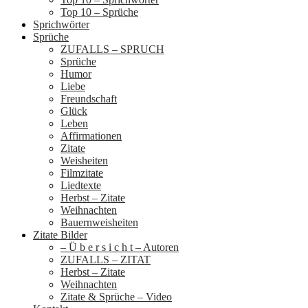
Top 10 – Sprüche
Sprichwörter
Sprüche
ZUFALLS – SPRUCH
Sprüche
Humor
Liebe
Freundschaft
Glück
Leben
Affirmationen
Zitate
Weisheiten
Filmzitate
Liedtexte
Herbst – Zitate
Weihnachten
Bauernweisheiten
Zitate Bilder
– Ü b e r s i c h t – Autoren
ZUFALLS – ZITAT
Herbst – Zitate
Weihnachten
Zitate & Sprüche – Video