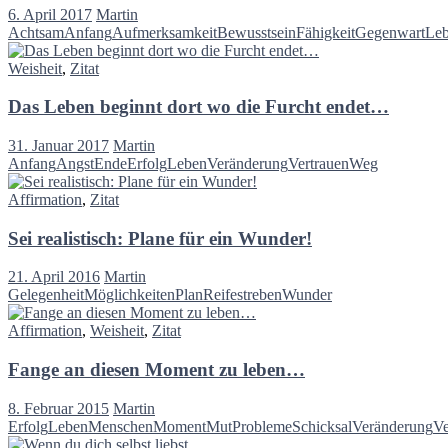
6. April 2017
Martin
Achtsam
Anfang
Aufmerksamkeit
Bewusstsein
Fähigkeit
Gegenwart
Le
Weisheit
,
Zitat
Das Leben beginnt dort wo die Furcht endet…
31. Januar 2017
Martin
Anfang
Angst
Ende
Erfolg
Leben
Veränderung
Vertrauen
Weg
Affirmation
,
Zitat
Sei realistisch: Plane für ein Wunder!
21. April 2016
Martin
Gelegenheit
Möglichkeiten
Plan
Reife
streben
Wunder
Affirmation
,
Weisheit
,
Zitat
Fange an diesen Moment zu leben…
8. Februar 2015
Martin
Erfolg
Leben
Menschen
Moment
Mut
Probleme
Schicksal
Veränderung
Ve