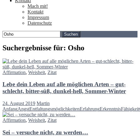
Kontakt
Mach mit!
Kontakt
Impressum
Datenschutz
Suchen
nach:
Suchergebnisse für: Osho
Affirmation
,
Weisheit
,
Zitat
Lebe dein Leben auf alle möglichen Arten – gut-
schlecht, bitter-süß, dunkel-hell, Sommer-Winter
24. August 2019
Martin
Anfang
Angst
Entfaltungsmöglichkeiten
Erfahrung
Erkenntnis
Fähigkeit
Affirmation
,
Weisheit
,
Zitat
Sei – versuche nicht, zu werden…