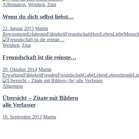
Affirmation
,
Weisheit
,
Zitat
Wenn du dich selbst liebst…
22. Januar 2015
Martin
Bewusstsein
Erfahrung
Fähigkeit
Freundschaft
Herz
Leben
Liebe
Mensch
Weisheit
,
Zitat
Freundschaft ist die reinste…
20. Oktober 2014
Martin
Erwartung
Fähigkeit
Freuden
Freundschaft
Gabe
Leben
Lebensfreude
Li
Allgemein
Übersicht – Zitate mit Bildern
alle Verfasser
16. September 2013
Martin