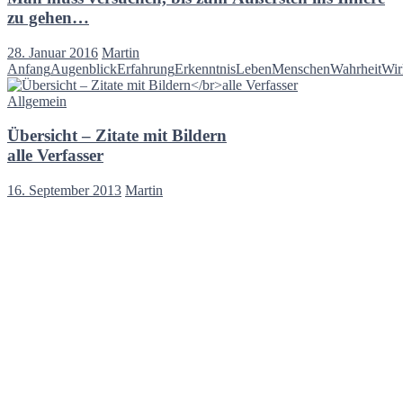
zu gehen…
28. Januar 2016
Martin
Anfang
Augenblick
Erfahrung
Erkenntnis
Leben
Menschen
Wahrheit
Wir
Allgemein
Übersicht – Zitate mit Bildern
alle Verfasser
16. September 2013
Martin