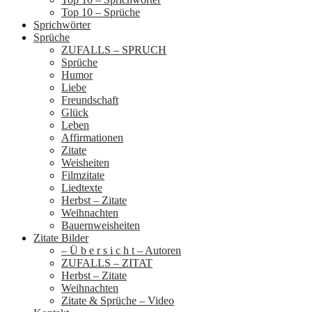
Top 10 – Sprüche
Sprichwörter
Sprüche
ZUFALLS – SPRUCH
Sprüche
Humor
Liebe
Freundschaft
Glück
Leben
Affirmationen
Zitate
Weisheiten
Filmzitate
Liedtexte
Herbst – Zitate
Weihnachten
Bauernweisheiten
Zitate Bilder
– Ü b e r s i c h t – Autoren
ZUFALLS – ZITAT
Herbst – Zitate
Weihnachten
Zitate & Sprüche – Video