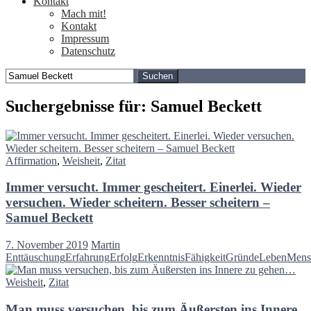
Kontakt
Mach mit!
Kontakt
Impressum
Datenschutz
Suchen
nach:
Suchergebnisse für: Samuel Beckett
Affirmation
,
Weisheit
,
Zitat
Immer versucht. Immer gescheitert. Einerlei. Wieder
versuchen. Wieder scheitern. Besser scheitern –
Samuel Beckett
7. November 2019
Martin
Enttäuschung
Erfahrung
Erfolg
Erkenntnis
Fähigkeit
Gründe
Leben
Mens
Weisheit
,
Zitat
Man muss versuchen, bis zum Äußersten ins Innere