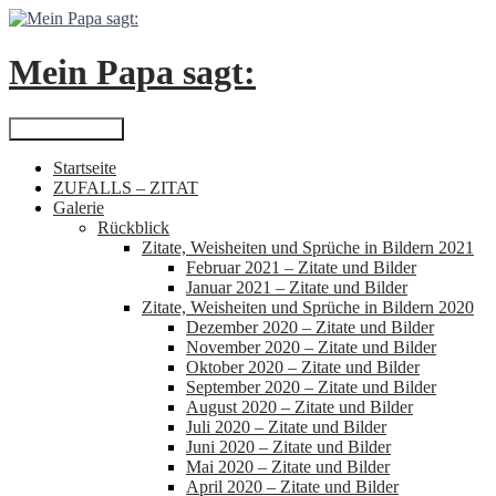
Zum
Inhalt
springen
Mein Papa sagt:
Suchen
Primäres Menü
Startseite
ZUFALLS – ZITAT
Galerie
Rückblick
Zitate, Weisheiten und Sprüche in Bildern 2021
Februar 2021 – Zitate und Bilder
Januar 2021 – Zitate und Bilder
Zitate, Weisheiten und Sprüche in Bildern 2020
Dezember 2020 – Zitate und Bilder
November 2020 – Zitate und Bilder
Oktober 2020 – Zitate und Bilder
September 2020 – Zitate und Bilder
August 2020 – Zitate und Bilder
Juli 2020 – Zitate und Bilder
Juni 2020 – Zitate und Bilder
Mai 2020 – Zitate und Bilder
April 2020 – Zitate und Bilder