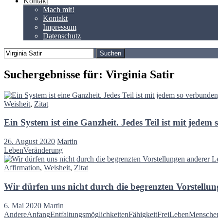
Kontakt
Mach mit!
Kontakt
Impressum
Datenschutz
Suchen
nach:
Suchergebnisse für: Virginia Satir
Weisheit
,
Zitat
Ein System ist eine Ganzheit. Jedes Teil ist mit jed
26. August 2020
Martin
Leben
Veränderung
Affirmation
,
Weisheit
,
Zitat
Wir dürfen uns nicht durch die begrenzten Vorstellung
6. Mai 2020
Martin
Andere
Anfang
Entfaltungsmöglichkeiten
Fähigkeit
Frei
Leben
Mensche