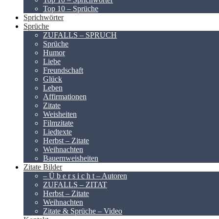
Top 10 – Sprüche
Sprichwörter
Sprüche
ZUFALLS – SPRUCH
Sprüche
Humor
Liebe
Freundschaft
Glück
Leben
Affirmationen
Zitate
Weisheiten
Filmzitate
Liedtexte
Herbst – Zitate
Weihnachten
Bauernweisheiten
Zitate Bilder
– Ü b e r s i c h t – Autoren
ZUFALLS – ZITAT
Herbst – Zitate
Weihnachten
Zitate & Sprüche – Video