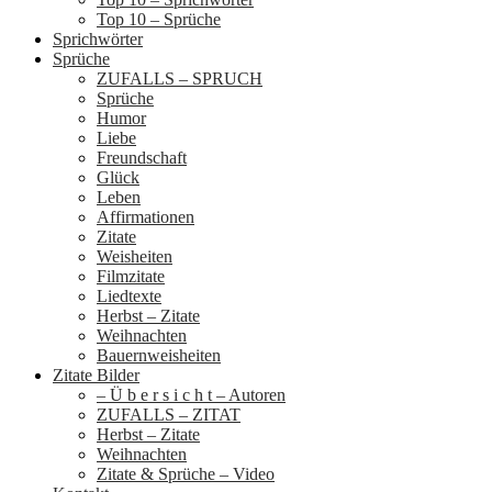
Top 10 – Sprüche
Sprichwörter
Sprüche
ZUFALLS – SPRUCH
Sprüche
Humor
Liebe
Freundschaft
Glück
Leben
Affirmationen
Zitate
Weisheiten
Filmzitate
Liedtexte
Herbst – Zitate
Weihnachten
Bauernweisheiten
Zitate Bilder
– Ü b e r s i c h t – Autoren
ZUFALLS – ZITAT
Herbst – Zitate
Weihnachten
Zitate & Sprüche – Video