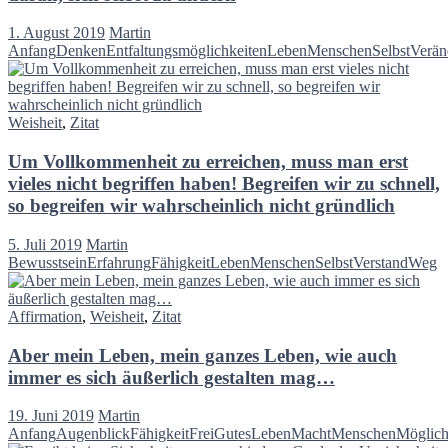
1. August 2019
Martin
Anfang
Denken
Entfaltungsmöglichkeiten
Leben
Menschen
Selbst
Verän
Weisheit
,
Zitat
Um Vollkommenheit zu erreichen, muss man erst
vieles nicht begriffen haben! Begreifen wir zu schnell,
so begreifen wir wahrscheinlich nicht gründlich
5. Juli 2019
Martin
Bewusstsein
Erfahrung
Fähigkeit
Leben
Menschen
Selbst
Verstand
Weg
Affirmation
,
Weisheit
,
Zitat
Aber mein Leben, mein ganzes Leben, wie auch
immer es sich äußerlich gestalten mag…
19. Juni 2019
Martin
Anfang
Augenblick
Fähigkeit
Frei
Gutes
Leben
Macht
Menschen
Möglich