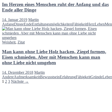
Im Herzen eines Menschen ruht der Anfang und das
Ende aller Dinge
14. Januar 2019
Martin
Anfang
Dinge
Ende
Entfaltungsmöglichkeiten
Fähigkeit
Herz
Leben
Men
Weisheit
,
Zitat
Man kann ohne Liebe Holz hacken, Ziegel formen,
Eisen schmieden. Aber mit Menschen kann man
ohne Liebe nicht umgehen
14. Dezember 2018
Martin
Andere
Aufmerksamkeit
Bewusstsein
Erfahrung
Fähigkeit
Gründe
Lebe
Beitragsnavigation
1
2
3
Nächste →