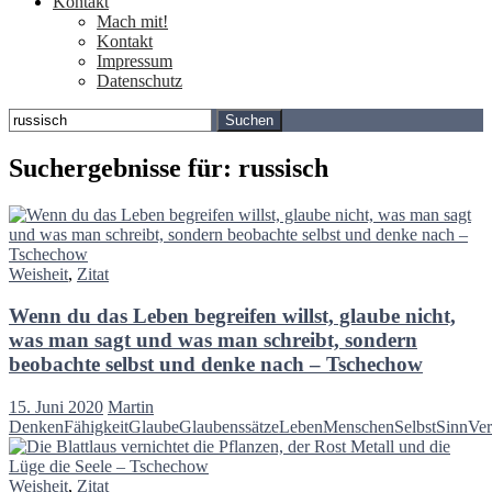
Kontakt
Mach mit!
Kontakt
Impressum
Datenschutz
Suchen
nach:
Suchergebnisse für: russisch
Weisheit
,
Zitat
Wenn du das Leben begreifen willst, glaube nicht,
was man sagt und was man schreibt, sondern
beobachte selbst und denke nach – Tschechow
15. Juni 2020
Martin
Denken
Fähigkeit
Glaube
Glaubenssätze
Leben
Menschen
Selbst
Sinn
Ver
Weisheit
,
Zitat