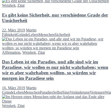
Weisheit
,
Zitat
Es gibt keine Sicherheit, nur verschiedene Grade der
Unsicherheit
22. März 2019
Martin
Fähigkeit
Gründe
Leben
Menschen
Sicherheit
Affirmation
,
Weisheit
,
Zitat
Das Leben ist ein Paradies, und alle sind wir im
Paradiese, wir wollen es nur nicht wahrhaben; wenn
wir es aber wahrhaben wollten, so würden wir
morgen im Paradiese sein
16. März 2019
Martin
Gründe
Leben
Menschen
Paradies
Selbst
Sinn
Veränderung
Vertrauen
Wan
Weisheit
,
Zitat