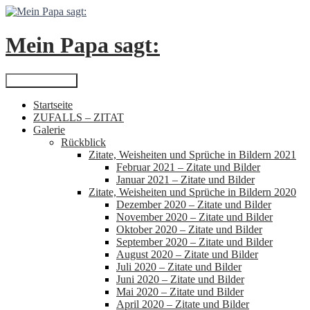
Zum
Inhalt
springen
Mein Papa sagt:
Suchen
Primäres Menü
Startseite
ZUFALLS – ZITAT
Galerie
Rückblick
Zitate, Weisheiten und Sprüche in Bildern 2021
Februar 2021 – Zitate und Bilder
Januar 2021 – Zitate und Bilder
Zitate, Weisheiten und Sprüche in Bildern 2020
Dezember 2020 – Zitate und Bilder
November 2020 – Zitate und Bilder
Oktober 2020 – Zitate und Bilder
September 2020 – Zitate und Bilder
August 2020 – Zitate und Bilder
Juli 2020 – Zitate und Bilder
Juni 2020 – Zitate und Bilder
Mai 2020 – Zitate und Bilder
April 2020 – Zitate und Bilder