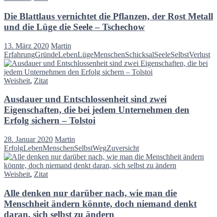
Die Blattlaus vernichtet die Pflanzen, der Rost Metall
und die Lüge die Seele – Tschechow
13. März 2020
Martin
Erfahrung
Gründe
Leben
Lüge
Menschen
Schicksal
Seele
Selbst
Verlust
Weisheit
,
Zitat
Ausdauer und Entschlossenheit sind zwei
Eigenschaften, die bei jedem Unternehmen den
Erfolg sichern – Tolstoi
28. Januar 2020
Martin
Erfolg
Leben
Menschen
Selbst
Weg
Zuversicht
Weisheit
,
Zitat
Alle denken nur darüber nach, wie man die
Menschheit ändern könnte, doch niemand denkt
daran, sich selbst zu ändern