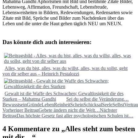
Mahatma Gandhi Aphorismen mit Bild und berühmte Zitate Bilder,
Lebensweg, Affirmation, Freundschaft, Lebensfreude,
Lebensweisheiten in Bildern, Redewendungen, Redensarten sowie
Zitate mit Bild, Sprüche und Bilder zum Nachdenken über das
Leben und die unter die Haut gehen täglich NEU um NEUN.
Das könnte dich auch interessieren:
Alles, was du bist, alles, was du willst, alles, was du sollst, geht
von dir selber aus – Heinrich Pestalozzi
Gewalt ist die Waffe des Schwachen; Gewaltlosigkeit die des
Starken – Mahatma Gandhi
Sei du selbst die Veränderung…
Bewusstsein
Gründe
Leben
Reinheit
Schein
Schicksal
Seele
Selbst
Vertra
Beitragsnavigation
Vorheriger Beitrag
Gebete ändern nicht die Welt…
Nächster
Beitrag
Das höchste Gesetz fast aller psychologischen Schulen ist…
4 Kommentare zu „Alles steht zum besten
mit dir…“