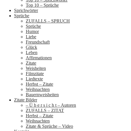
Top 10 – Sprüche
Sprichwörter
Sprüche
ZUFALLS – SPRUCH
Sprüche
Humor
Liebe
Freundschaft
Glück
Leben
Affirmationen
Zitate
Weisheiten
Filmzitate
Liedtexte
Herbst – Zitate
Weihnachten
Bauernweisheiten
Zitate Bilder
– Ü b e r s i c h t – Autoren
ZUFALLS – ZITAT
Herbst – Zitate
Weihnachten
Zitate & Sprüche – Video