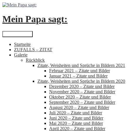
Zum
Inhalt
springen
Mein Papa sagt:
Suchen
Primäres Menü
Startseite
ZUFALLS – ZITAT
Galerie
Rückblick
Zitate, Weisheiten und Sprüche in Bildern 2021
Februar 2021 – Zitate und Bilder
Januar 2021 – Zitate und Bilder
Zitate, Weisheiten und Sprüche in Bildern 2020
Dezember 2020 – Zitate und Bilder
November 2020 – Zitate und Bilder
Oktober 2020 – Zitate und Bilder
September 2020 – Zitate und Bilder
August 2020 – Zitate und Bilder
Juli 2020 – Zitate und Bilder
Juni 2020 – Zitate und Bilder
Mai 2020 – Zitate und Bilder
April 2020 – Zitate und Bilder