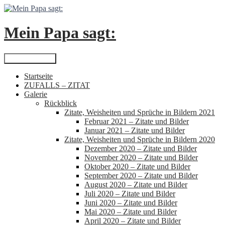
Zum
Inhalt
springen
Mein Papa sagt:
Suchen
Primäres Menü
Startseite
ZUFALLS – ZITAT
Galerie
Rückblick
Zitate, Weisheiten und Sprüche in Bildern 2021
Februar 2021 – Zitate und Bilder
Januar 2021 – Zitate und Bilder
Zitate, Weisheiten und Sprüche in Bildern 2020
Dezember 2020 – Zitate und Bilder
November 2020 – Zitate und Bilder
Oktober 2020 – Zitate und Bilder
September 2020 – Zitate und Bilder
August 2020 – Zitate und Bilder
Juli 2020 – Zitate und Bilder
Juni 2020 – Zitate und Bilder
Mai 2020 – Zitate und Bilder
April 2020 – Zitate und Bilder