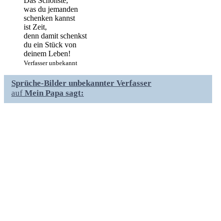
Das Schönste,
was du jemanden
schenken kannst
ist Zeit,
denn damit schenkst
du ein Stück von
deinem Leben!
Verfasser unbekannt
Sprüche-Bilder unbekannter Verfasser
auf
Mein Papa sagt: