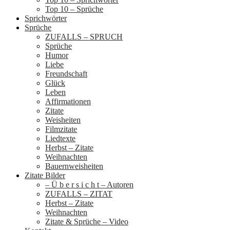
Top 10 – Sprüche
Sprichwörter
Sprüche
ZUFALLS – SPRUCH
Sprüche
Humor
Liebe
Freundschaft
Glück
Leben
Affirmationen
Zitate
Weisheiten
Filmzitate
Liedtexte
Herbst – Zitate
Weihnachten
Bauernweisheiten
Zitate Bilder
– Ü b e r s i c h t – Autoren
ZUFALLS – ZITAT
Herbst – Zitate
Weihnachten
Zitate & Sprüche – Video