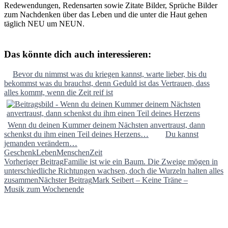
Redewendungen, Redensarten sowie Zitate Bilder, Sprüche Bilder
zum Nachdenken über das Leben und die unter die Haut gehen
täglich NEU um NEUN.
Das könnte dich auch interessieren:
Bevor du nimmst was du kriegen kannst, warte lieber, bis du
bekommst was du brauchst, denn Geduld ist das Vertrauen, dass
alles kommt, wenn die Zeit reif ist
Wenn du deinen Kummer deinem Nächsten anvertraust, dann
schenkst du ihm einen Teil deines Herzens…
Du kannst
jemanden verändern…
Geschenk
Leben
Menschen
Zeit
Beitragsnavigation
Vorheriger Beitrag
Familie ist wie ein Baum. Die Zweige mögen in
unterschiedliche Richtungen wachsen, doch die Wurzeln halten alles
zusammen
Nächster Beitrag
Mark Seibert – Keine Träne –
Musik zum Wochenende