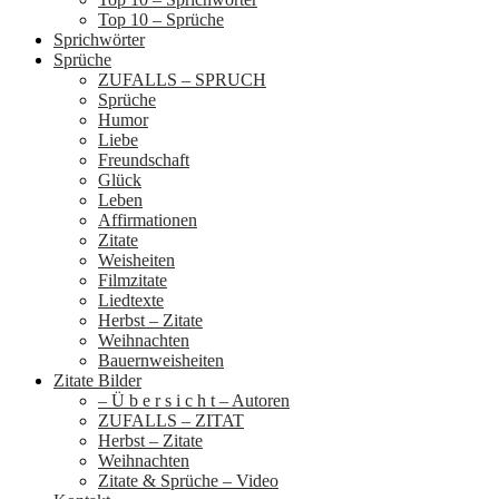
Top 10 – Sprüche
Sprichwörter
Sprüche
ZUFALLS – SPRUCH
Sprüche
Humor
Liebe
Freundschaft
Glück
Leben
Affirmationen
Zitate
Weisheiten
Filmzitate
Liedtexte
Herbst – Zitate
Weihnachten
Bauernweisheiten
Zitate Bilder
– Ü b e r s i c h t – Autoren
ZUFALLS – ZITAT
Herbst – Zitate
Weihnachten
Zitate & Sprüche – Video