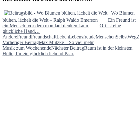
Wo Blumen
blühen, lächelt die Welt – Ralph Waldo Emerson
Ein Freund ist
ein Mensch, vor dem man laut denken kann.
Oft ist eine
glückliche Hand…
Andere
Freund
Freundschaft
Leben
Lebensfreude
Menschen
Selbst
Weg
Z
Beitragsnavigation
Vorheriger Beitrag
Max Mutzke – So viel mehr
Musik zum Wochenende
Nächster Beitrag
Raum ist in der kleinsten
Hütte, für ein glücklich liebend Paar.