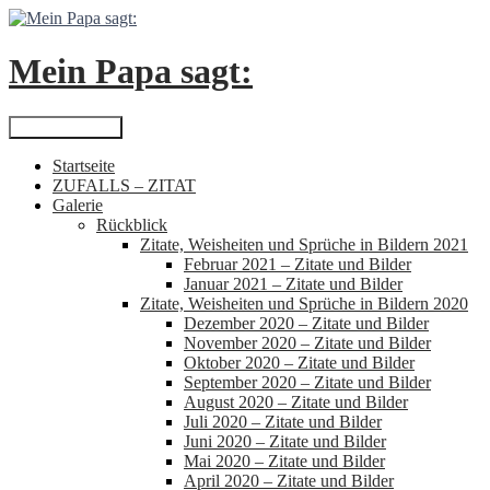
Zum
Inhalt
springen
Mein Papa sagt:
Suchen
Primäres Menü
Startseite
ZUFALLS – ZITAT
Galerie
Rückblick
Zitate, Weisheiten und Sprüche in Bildern 2021
Februar 2021 – Zitate und Bilder
Januar 2021 – Zitate und Bilder
Zitate, Weisheiten und Sprüche in Bildern 2020
Dezember 2020 – Zitate und Bilder
November 2020 – Zitate und Bilder
Oktober 2020 – Zitate und Bilder
September 2020 – Zitate und Bilder
August 2020 – Zitate und Bilder
Juli 2020 – Zitate und Bilder
Juni 2020 – Zitate und Bilder
Mai 2020 – Zitate und Bilder
April 2020 – Zitate und Bilder