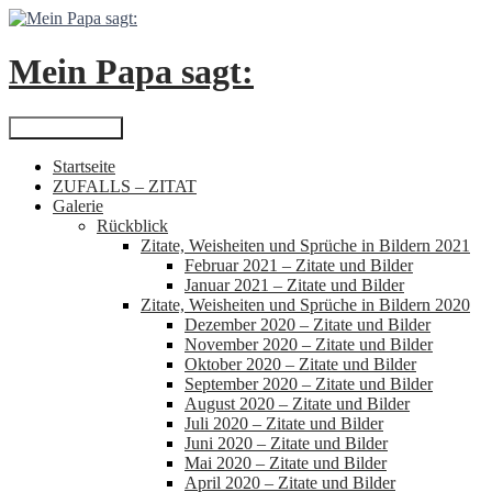
Zum
Inhalt
springen
Mein Papa sagt:
Suchen
Primäres Menü
Startseite
ZUFALLS – ZITAT
Galerie
Rückblick
Zitate, Weisheiten und Sprüche in Bildern 2021
Februar 2021 – Zitate und Bilder
Januar 2021 – Zitate und Bilder
Zitate, Weisheiten und Sprüche in Bildern 2020
Dezember 2020 – Zitate und Bilder
November 2020 – Zitate und Bilder
Oktober 2020 – Zitate und Bilder
September 2020 – Zitate und Bilder
August 2020 – Zitate und Bilder
Juli 2020 – Zitate und Bilder
Juni 2020 – Zitate und Bilder
Mai 2020 – Zitate und Bilder
April 2020 – Zitate und Bilder