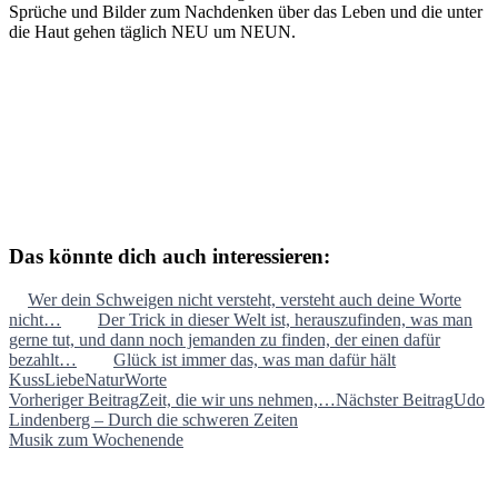
Sprüche und Bilder zum Nachdenken über das Leben und die unter
die Haut gehen täglich NEU um NEUN.
Das könnte dich auch interessieren:
Wer dein Schweigen nicht versteht, versteht auch deine Worte
nicht…
Der Trick in dieser Welt ist, herauszufinden, was man
gerne tut, und dann noch jemanden zu finden, der einen dafür
bezahlt…
Glück ist immer das, was man dafür hält
Kuss
Liebe
Natur
Worte
Beitragsnavigation
Vorheriger Beitrag
Zeit, die wir uns nehmen,…
Nächster Beitrag
Udo
Lindenberg – Durch die schweren Zeiten
Musik zum Wochenende