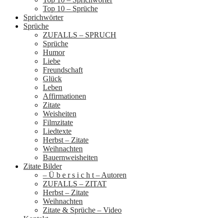
Top 10 – Sprüche
Sprichwörter
Sprüche
ZUFALLS – SPRUCH
Sprüche
Humor
Liebe
Freundschaft
Glück
Leben
Affirmationen
Zitate
Weisheiten
Filmzitate
Liedtexte
Herbst – Zitate
Weihnachten
Bauernweisheiten
Zitate Bilder
– Ü b e r s i c h t – Autoren
ZUFALLS – ZITAT
Herbst – Zitate
Weihnachten
Zitate & Sprüche – Video