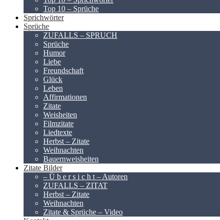
Top 10 – Sprüche
Sprichwörter
Sprüche
ZUFALLS – SPRUCH
Sprüche
Humor
Liebe
Freundschaft
Glück
Leben
Affirmationen
Zitate
Weisheiten
Filmzitate
Liedtexte
Herbst – Zitate
Weihnachten
Bauernweisheiten
Zitate Bilder
– Ü b e r s i c h t – Autoren
ZUFALLS – ZITAT
Herbst – Zitate
Weihnachten
Zitate & Sprüche – Video