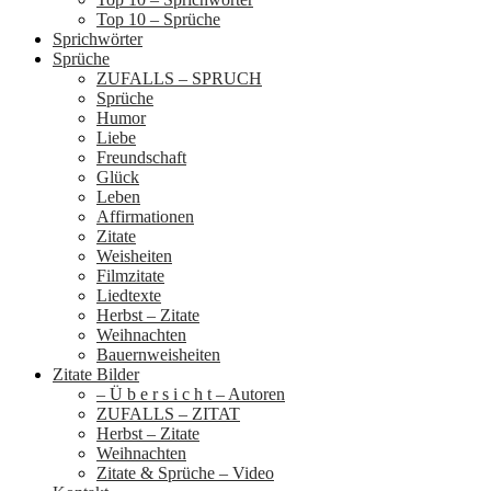
Top 10 – Sprüche
Sprichwörter
Sprüche
ZUFALLS – SPRUCH
Sprüche
Humor
Liebe
Freundschaft
Glück
Leben
Affirmationen
Zitate
Weisheiten
Filmzitate
Liedtexte
Herbst – Zitate
Weihnachten
Bauernweisheiten
Zitate Bilder
– Ü b e r s i c h t – Autoren
ZUFALLS – ZITAT
Herbst – Zitate
Weihnachten
Zitate & Sprüche – Video