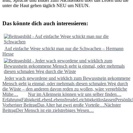
Bild, Sprüche und Bilder zum Nachdenken über das Leben und die
unter die Haut gehen täglich NEU um NEUN.
Das könnte dich auch interessieren:
Auf einfache Wege schickt man nur die Schwachen – Hermann
Hesse
Jeder wach gewordene und wirklich zum Bewusstsein gekommene
Mensch geht ja einmal, oder mehrmals diesen schmalen Weg durch
die Wüste – den anderen davon reden zu wollen, wäre vergebliche
Mühe…
Nur im Alleinsein können wir uns selber finden…
Erfahrung
Fähigkeit
Leben
Lebensfreude
Leichtigkeit
loslassen
Persönlic
Beitragsnavigation
Vorheriger Beitrag
Das Alter hat zwei große Vorteile…
Nächster
Beitrag
Der Mensch ist ein zielstrebiges Wesen…