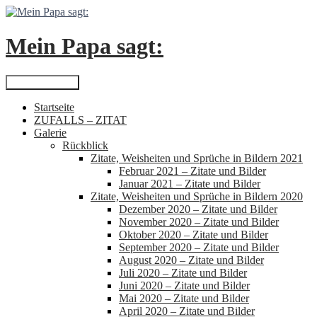
Zum
Inhalt
springen
Mein Papa sagt:
Suchen
Primäres Menü
Startseite
ZUFALLS – ZITAT
Galerie
Rückblick
Zitate, Weisheiten und Sprüche in Bildern 2021
Februar 2021 – Zitate und Bilder
Januar 2021 – Zitate und Bilder
Zitate, Weisheiten und Sprüche in Bildern 2020
Dezember 2020 – Zitate und Bilder
November 2020 – Zitate und Bilder
Oktober 2020 – Zitate und Bilder
September 2020 – Zitate und Bilder
August 2020 – Zitate und Bilder
Juli 2020 – Zitate und Bilder
Juni 2020 – Zitate und Bilder
Mai 2020 – Zitate und Bilder
April 2020 – Zitate und Bilder