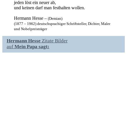
jeden löst ein neuer ab,
und keinen darf man festhalten wollen.
Hermann Hesse –
(Demian)
(1877 – 1962) deutschsprachiger Schriftsteller, Dichter, Maler
und Nobelpreisträger
Hermann Hesse
Zitate Bilder
auf
Mein Papa sagt: