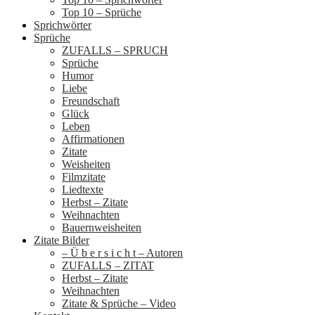
Top 10 – Sprüche
Sprichwörter
Sprüche
ZUFALLS – SPRUCH
Sprüche
Humor
Liebe
Freundschaft
Glück
Leben
Affirmationen
Zitate
Weisheiten
Filmzitate
Liedtexte
Herbst – Zitate
Weihnachten
Bauernweisheiten
Zitate Bilder
– Ü b e r s i c h t – Autoren
ZUFALLS – ZITAT
Herbst – Zitate
Weihnachten
Zitate & Sprüche – Video