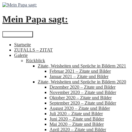
Zum
Inhalt
springen
Mein Papa sagt:
Suchen
Primäres Menü
Startseite
ZUFALLS – ZITAT
Galerie
Rückblick
Zitate, Weisheiten und Sprüche in Bildern 2021
Februar 2021 – Zitate und Bilder
Januar 2021 – Zitate und Bilder
Zitate, Weisheiten und Sprüche in Bildern 2020
Dezember 2020 – Zitate und Bilder
November 2020 – Zitate und Bilder
Oktober 2020 – Zitate und Bilder
September 2020 – Zitate und Bilder
August 2020 – Zitate und Bilder
Juli 2020 – Zitate und Bilder
Juni 2020 – Zitate und Bilder
Mai 2020 – Zitate und Bilder
April 2020 – Zitate und Bilder