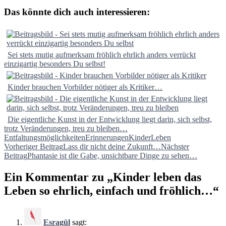
Das könnte dich auch interessieren:
Sei stets mutig aufmerksam fröhlich ehrlich anders verrückt
einzigartig besonders Du selbst!
Kinder brauchen Vorbilder nötiger als Kritiker…
Die eigentliche Kunst in der Entwicklung liegt darin, sich selbst,
trotz Veränderungen, treu zu bleiben…
Entfaltungsmöglichkeiten
Erinnerungen
Kinder
Leben
Beitragsnavigation
Vorheriger Beitrag
Lass dir nicht deine Zukunft…
Nächster
Beitrag
Phantasie ist die Gabe, unsichtbare Dinge zu sehen…
Ein Kommentar zu „Kinder leben das
Leben so ehrlich, einfach und fröhlich…“
Esragül
sagt: