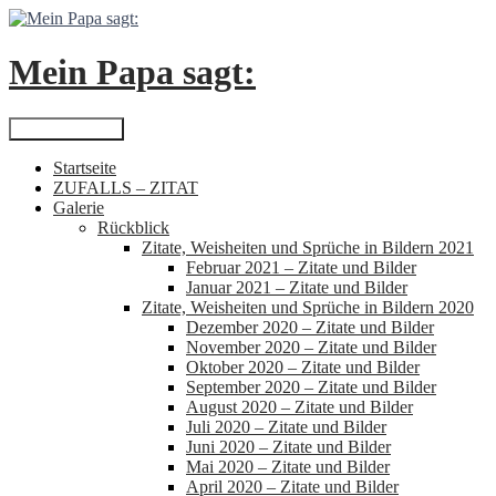
Zum
Inhalt
springen
Mein Papa sagt:
Suchen
Primäres Menü
Startseite
ZUFALLS – ZITAT
Galerie
Rückblick
Zitate, Weisheiten und Sprüche in Bildern 2021
Februar 2021 – Zitate und Bilder
Januar 2021 – Zitate und Bilder
Zitate, Weisheiten und Sprüche in Bildern 2020
Dezember 2020 – Zitate und Bilder
November 2020 – Zitate und Bilder
Oktober 2020 – Zitate und Bilder
September 2020 – Zitate und Bilder
August 2020 – Zitate und Bilder
Juli 2020 – Zitate und Bilder
Juni 2020 – Zitate und Bilder
Mai 2020 – Zitate und Bilder
April 2020 – Zitate und Bilder