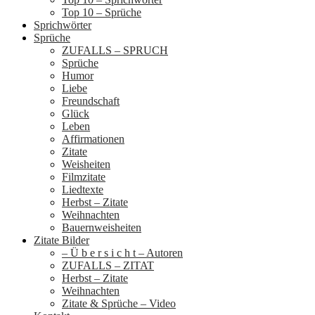
Top 10 – Sprüche
Sprichwörter
Sprüche
ZUFALLS – SPRUCH
Sprüche
Humor
Liebe
Freundschaft
Glück
Leben
Affirmationen
Zitate
Weisheiten
Filmzitate
Liedtexte
Herbst – Zitate
Weihnachten
Bauernweisheiten
Zitate Bilder
– Ü b e r s i c h t – Autoren
ZUFALLS – ZITAT
Herbst – Zitate
Weihnachten
Zitate & Sprüche – Video