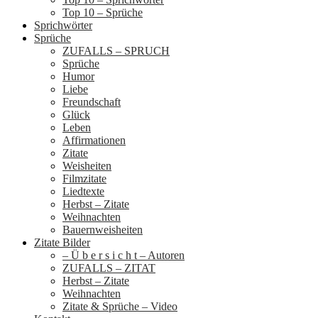
Top 10 – Sprüche
Sprichwörter
Sprüche
ZUFALLS – SPRUCH
Sprüche
Humor
Liebe
Freundschaft
Glück
Leben
Affirmationen
Zitate
Weisheiten
Filmzitate
Liedtexte
Herbst – Zitate
Weihnachten
Bauernweisheiten
Zitate Bilder
– Ü b e r s i c h t – Autoren
ZUFALLS – ZITAT
Herbst – Zitate
Weihnachten
Zitate & Sprüche – Video