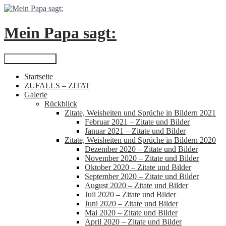
Zum
Inhalt
springen
Mein Papa sagt:
Suchen
Primäres Menü
Startseite
ZUFALLS – ZITAT
Galerie
Rückblick
Zitate, Weisheiten und Sprüche in Bildern 2021
Februar 2021 – Zitate und Bilder
Januar 2021 – Zitate und Bilder
Zitate, Weisheiten und Sprüche in Bildern 2020
Dezember 2020 – Zitate und Bilder
November 2020 – Zitate und Bilder
Oktober 2020 – Zitate und Bilder
September 2020 – Zitate und Bilder
August 2020 – Zitate und Bilder
Juli 2020 – Zitate und Bilder
Juni 2020 – Zitate und Bilder
Mai 2020 – Zitate und Bilder
April 2020 – Zitate und Bilder