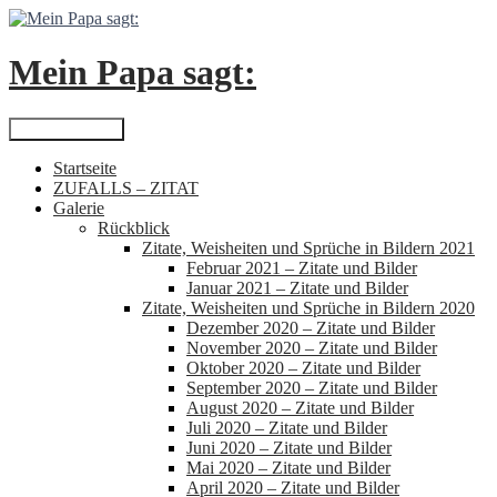
Zum
Inhalt
springen
Mein Papa sagt:
Suchen
Primäres Menü
Startseite
ZUFALLS – ZITAT
Galerie
Rückblick
Zitate, Weisheiten und Sprüche in Bildern 2021
Februar 2021 – Zitate und Bilder
Januar 2021 – Zitate und Bilder
Zitate, Weisheiten und Sprüche in Bildern 2020
Dezember 2020 – Zitate und Bilder
November 2020 – Zitate und Bilder
Oktober 2020 – Zitate und Bilder
September 2020 – Zitate und Bilder
August 2020 – Zitate und Bilder
Juli 2020 – Zitate und Bilder
Juni 2020 – Zitate und Bilder
Mai 2020 – Zitate und Bilder
April 2020 – Zitate und Bilder