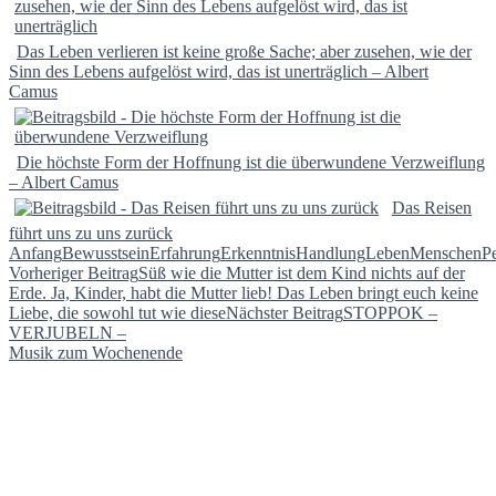
Das Leben verlieren ist keine große Sache; aber zusehen, wie der
Sinn des Lebens aufgelöst wird, das ist unerträglich – Albert
Camus
Die höchste Form der Hoffnung ist die überwundene Verzweiflung
– Albert Camus
Das Reisen
führt uns zu uns zurück
Anfang
Bewusstsein
Erfahrung
Erkenntnis
Handlung
Leben
Menschen
Pe
Beitragsnavigation
Vorheriger Beitrag
Süß wie die Mutter ist dem Kind nichts auf der
Erde. Ja, Kinder, habt die Mutter lieb! Das Leben bringt euch keine
Liebe, die sowohl tut wie diese
Nächster Beitrag
STOPPOK –
VERJUBELN –
Musik zum Wochenende