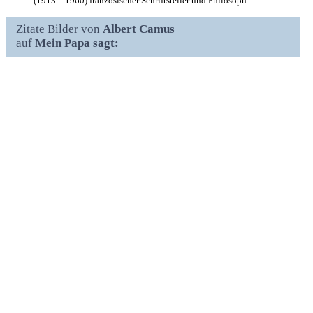
(1913 – 1960) französischer Schriftsteller und Philosoph
Zitate Bilder von
Albert Camus
auf
Mein Papa sagt: