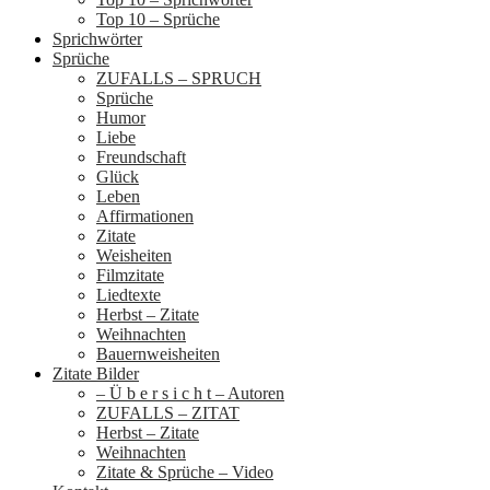
Top 10 – Sprüche
Sprichwörter
Sprüche
ZUFALLS – SPRUCH
Sprüche
Humor
Liebe
Freundschaft
Glück
Leben
Affirmationen
Zitate
Weisheiten
Filmzitate
Liedtexte
Herbst – Zitate
Weihnachten
Bauernweisheiten
Zitate Bilder
– Ü b e r s i c h t – Autoren
ZUFALLS – ZITAT
Herbst – Zitate
Weihnachten
Zitate & Sprüche – Video