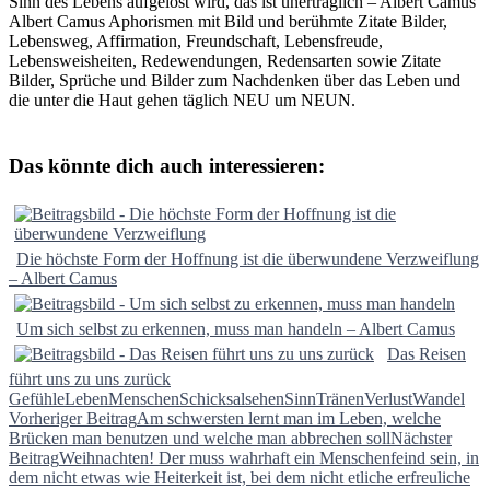
Sinn des Lebens aufgelöst wird, das ist unerträglich – Albert Camus
Albert Camus Aphorismen mit Bild und berühmte Zitate Bilder,
Lebensweg, Affirmation, Freundschaft, Lebensfreude,
Lebensweisheiten, Redewendungen, Redensarten sowie Zitate
Bilder, Sprüche und Bilder zum Nachdenken über das Leben und
die unter die Haut gehen täglich NEU um NEUN.
Das könnte dich auch interessieren:
Die höchste Form der Hoffnung ist die überwundene Verzweiflung
– Albert Camus
Um sich selbst zu erkennen, muss man handeln – Albert Camus
Das Reisen
führt uns zu uns zurück
Gefühle
Leben
Menschen
Schicksal
sehen
Sinn
Tränen
Verlust
Wandel
Beitragsnavigation
Vorheriger Beitrag
Am schwersten lernt man im Leben, welche
Brücken man benutzen und welche man abbrechen soll
Nächster
Beitrag
Weihnachten! Der muss wahrhaft ein Menschenfeind sein, in
dem nicht etwas wie Heiterkeit ist, bei dem nicht etliche erfreuliche