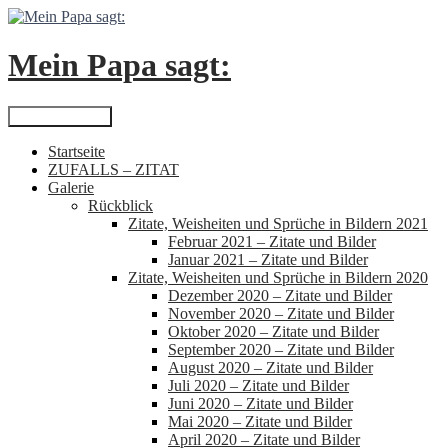
Zum
Inhalt
springen
Mein Papa sagt:
Suchen
Primäres Menü
Startseite
ZUFALLS – ZITAT
Galerie
Rückblick
Zitate, Weisheiten und Sprüche in Bildern 2021
Februar 2021 – Zitate und Bilder
Januar 2021 – Zitate und Bilder
Zitate, Weisheiten und Sprüche in Bildern 2020
Dezember 2020 – Zitate und Bilder
November 2020 – Zitate und Bilder
Oktober 2020 – Zitate und Bilder
September 2020 – Zitate und Bilder
August 2020 – Zitate und Bilder
Juli 2020 – Zitate und Bilder
Juni 2020 – Zitate und Bilder
Mai 2020 – Zitate und Bilder
April 2020 – Zitate und Bilder