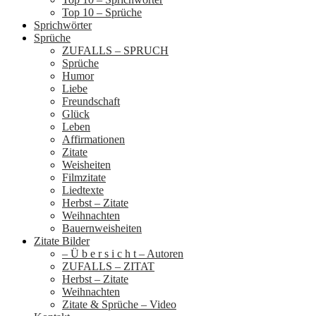
Top 10 – Sprüche
Sprichwörter
Sprüche
ZUFALLS – SPRUCH
Sprüche
Humor
Liebe
Freundschaft
Glück
Leben
Affirmationen
Zitate
Weisheiten
Filmzitate
Liedtexte
Herbst – Zitate
Weihnachten
Bauernweisheiten
Zitate Bilder
– Ü b e r s i c h t – Autoren
ZUFALLS – ZITAT
Herbst – Zitate
Weihnachten
Zitate & Sprüche – Video