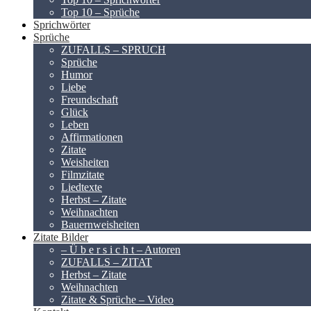
Top 10 – Sprüche
Sprichwörter
Sprüche
ZUFALLS – SPRUCH
Sprüche
Humor
Liebe
Freundschaft
Glück
Leben
Affirmationen
Zitate
Weisheiten
Filmzitate
Liedtexte
Herbst – Zitate
Weihnachten
Bauernweisheiten
Zitate Bilder
– Ü b e r s i c h t – Autoren
ZUFALLS – ZITAT
Herbst – Zitate
Weihnachten
Zitate & Sprüche – Video