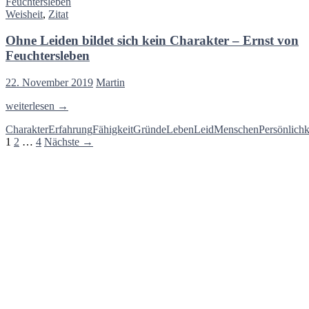
die
Humboldt
Weisheit
,
Zitat
Schwierigkeiten,
sondern
Ohne Leiden bildet sich kein Charakter – Ernst von
unsere
Sichtweise
Feuchtersleben
–
Viktor
22. November 2019
Martin
E.
Frankl
Ohne
weiterlesen
→
Leiden
Charakter
Erfahrung
Fähigkeit
Gründe
Leben
Leid
Menschen
Persönlichk
bildet
Beitragsnavigation
1
2
…
4
Nächste →
sich
kein
Charakter
–
Ernst
von
Feuchtersleben