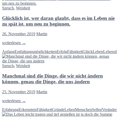
wie
Spruch
,
Weisheit
sehr
die
Glücklich ist, wer daran glaubt, dass es im Leben nie
Gedanken
ihre
zu spät ist, um neu zu beginnen.
Gesundheit
beeinflussen,
26. November 2019
Martin
würden
sie
Glücklich
weiterlesen
→
entweder
ist,
weniger
Anfang
Entfaltungsmöglichkeiten
Erfolg
Fähigkeit
Glück
Leben
Lebensf
wer
oder
daran
anders
glaubt,
denken
Spruch
,
Weisheit
dass
–
es
Andreas
Manchmal sind die Dinge, die wir nicht ändern
im
Tenzer
Leben
können, genau die Dinge, die uns ändern
nie
zu
25. November 2019
Martin
spät
ist,
Manchmal
weiterlesen
→
um
sind
neu
Erfahrung
Erkenntnis
Fähigkeit
Gründe
Leben
Menschen
Selbst
Verände
die
zu
Dinge,