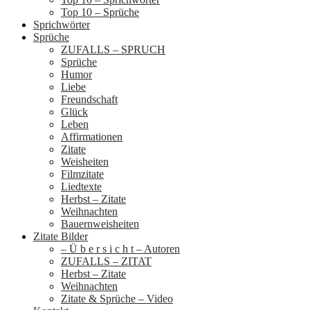
Top 10 – Sprüche
Sprichwörter
Sprüche
ZUFALLS – SPRUCH
Sprüche
Humor
Liebe
Freundschaft
Glück
Leben
Affirmationen
Zitate
Weisheiten
Filmzitate
Liedtexte
Herbst – Zitate
Weihnachten
Bauernweisheiten
Zitate Bilder
– Ü b e r s i c h t – Autoren
ZUFALLS – ZITAT
Herbst – Zitate
Weihnachten
Zitate & Sprüche – Video