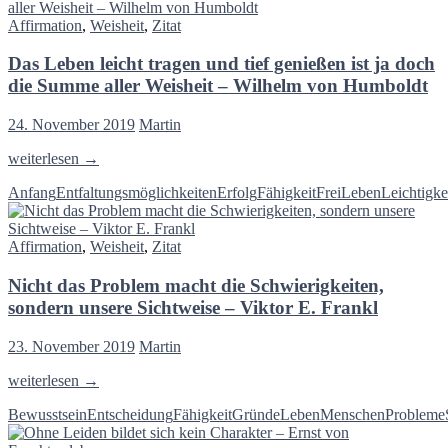
beginnen.
die
Affirmation
,
Weisheit
,
Zitat
wir
nicht
Das Leben leicht tragen und tief genießen ist ja doch
ändern
können,
die Summe aller Weisheit – Wilhelm von Humboldt
genau
die
24. November 2019
Martin
Dinge,
die
Das
weiterlesen
→
uns
Leben
ändern
Anfang
Entfaltungsmöglichkeiten
Erfolg
Fähigkeit
Frei
Leben
Leichtigke
leicht
tragen
und
Affirmation
,
Weisheit
,
Zitat
tief
genießen
Nicht das Problem macht die Schwierigkeiten,
ist
ja
sondern unsere Sichtweise – Viktor E. Frankl
doch
die
23. November 2019
Martin
Summe
aller
Nicht
weiterlesen
→
Weisheit
das
–
Bewusstsein
Entscheidung
Fähigkeit
Gründe
Leben
Menschen
Probleme
Problem
Wilhelm
macht
von