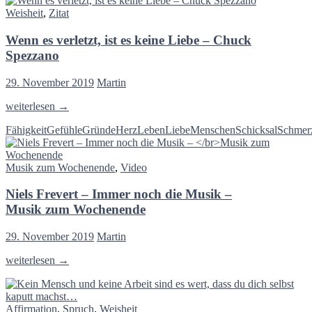
Hellseher.
Weisheit
,
Zitat
Ich
bin
Wenn es verletzt, ist es keine Liebe – Chuck
nur
da,
Spezzano
um
Fenster
29. November 2019
Martin
einzusetzen,
wo
Wenn
weiterlesen
→
vorher
es
Wände
Fähigkeit
Gefühle
Gründe
Herz
Leben
Liebe
Menschen
Schicksal
Schmer
verletzt,
waren
ist
–
es
Michel
Musik zum Wochenende
,
Video
keine
Foucault
Liebe
Niels Frevert – Immer noch die Musik –
–
Chuck
Musik zum Wochenende
Spezzano
29. November 2019
Martin
Niels
weiterlesen
→
Frevert
–
Immer
Affirmation
,
Spruch
,
Weisheit
noch