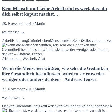
die
Kein Mensch und keine Arbeit sind es wert, dass du
Musik
–
dich selbst kaputt machst…
Musik
zum
28. November 2019
Martin
Wochenende
Kein
weiterlesen
→
Mensch
Arbeit
Erfahrung
Gründe
Leben
Menschen
Mut
Selbst
Selbstvertrauen
Ve
und
keine
Arbeit
sind
Affirmation
,
Weisheit
,
Zitat
es
wert,
Wenn die Menschen wüßten, wie sehr die Gedanken
dass
du
ihre Gesundheit beeinflussen, würden sie entweder
dich
weniger oder anders denken – Andreas Tenzer
selbst
kaputt
27. November 2019
Martin
machst…
Wenn
weiterlesen
→
die
Denken
Erkenntnis
Fähigkeit
Gedanken
Gesundheit
Gründe
Leben
Mens
Menschen
wüßten,