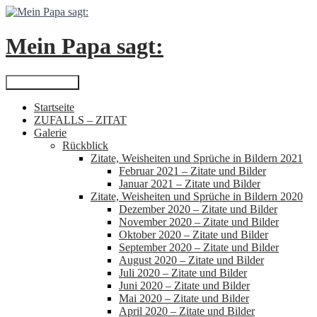
Zum
Inhalt
springen
Mein Papa sagt:
Suchen
Primäres Menü
Startseite
ZUFALLS – ZITAT
Galerie
Rückblick
Zitate, Weisheiten und Sprüche in Bildern 2021
Februar 2021 – Zitate und Bilder
Januar 2021 – Zitate und Bilder
Zitate, Weisheiten und Sprüche in Bildern 2020
Dezember 2020 – Zitate und Bilder
November 2020 – Zitate und Bilder
Oktober 2020 – Zitate und Bilder
September 2020 – Zitate und Bilder
August 2020 – Zitate und Bilder
Juli 2020 – Zitate und Bilder
Juni 2020 – Zitate und Bilder
Mai 2020 – Zitate und Bilder
April 2020 – Zitate und Bilder