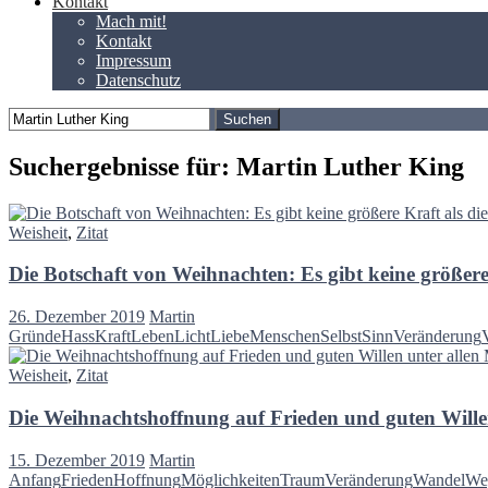
Kontakt
Mach mit!
Kontakt
Impressum
Datenschutz
Suchen
nach:
Suchergebnisse für: Martin Luther King
Weisheit
,
Zitat
Die Botschaft von Weihnachten: Es gibt keine größere 
26. Dezember 2019
Martin
Gründe
Hass
Kraft
Leben
Licht
Liebe
Menschen
Selbst
Sinn
Veränderung
Weisheit
,
Zitat
Die Weihnachtshoffnung auf Frieden und guten Will
15. Dezember 2019
Martin
Anfang
Frieden
Hoffnung
Möglichkeiten
Traum
Veränderung
Wandel
We