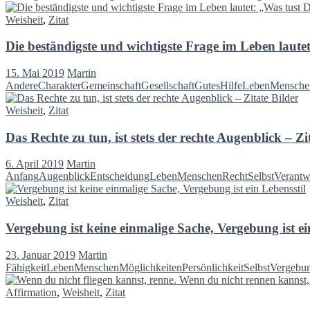
Weisheit
,
Zitat
Die beständigste und wichtigste Frage im Leben laute
15. Mai 2019
Martin
Andere
Charakter
Gemeinschaft
Gesellschaft
Gutes
Hilfe
Leben
Mensche
Weisheit
,
Zitat
Das Rechte zu tun, ist stets der rechte Augenblick – Zi
6. April 2019
Martin
Anfang
Augenblick
Entscheidung
Leben
Menschen
Recht
Selbst
Verantw
Weisheit
,
Zitat
Vergebung ist keine einmalige Sache, Vergebung ist ei
23. Januar 2019
Martin
Fähigkeit
Leben
Menschen
Möglichkeiten
Persönlichkeit
Selbst
Vergebu
Affirmation
,
Weisheit
,
Zitat