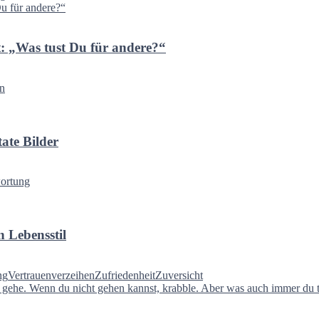
t: „Was tust Du für andere?“
n
tate Bilder
ortung
n Lebensstil
ng
Vertrauen
verzeihen
Zufriedenheit
Zuversicht