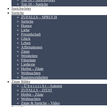
Top 10 – Sprüche
Sprichwörter
Sprüche
ZUFALLS – SPRUCH
Sprüche
Humor
Liebe
Freundschaft
Glück
Leben
Affirmationen
Zitate
Weisheiten
Filmzitate
Liedtexte
Herbst – Zitate
Weihnachten
Bauernweisheiten
Zitate Bilder
– Ü b e r s i c h t – Autoren
ZUFALLS – ZITAT
Herbst – Zitate
Weihnachten
Zitate & Sprüche – Video