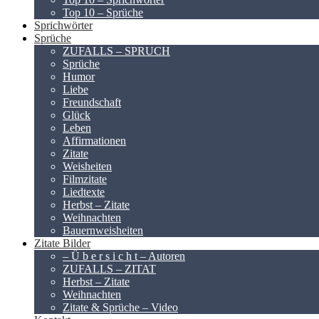
Top 10 – Sprüche
Sprichwörter
Sprüche
ZUFALLS – SPRUCH
Sprüche
Humor
Liebe
Freundschaft
Glück
Leben
Affirmationen
Zitate
Weisheiten
Filmzitate
Liedtexte
Herbst – Zitate
Weihnachten
Bauernweisheiten
Zitate Bilder
– Ü b e r s i c h t – Autoren
ZUFALLS – ZITAT
Herbst – Zitate
Weihnachten
Zitate & Sprüche – Video