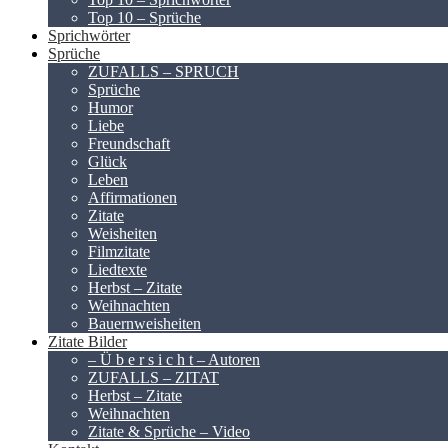
Top 10 – Sprüche
Sprichwörter
Sprüche
ZUFALLS – SPRUCH
Sprüche
Humor
Liebe
Freundschaft
Glück
Leben
Affirmationen
Zitate
Weisheiten
Filmzitate
Liedtexte
Herbst – Zitate
Weihnachten
Bauernweisheiten
Zitate Bilder
– Ü b e r s i c h t – Autoren
ZUFALLS – ZITAT
Herbst – Zitate
Weihnachten
Zitate & Sprüche – Video