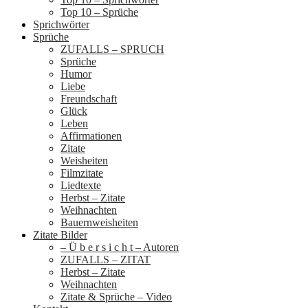
Top 10 – Sprüche
Sprichwörter
Sprüche
ZUFALLS – SPRUCH
Sprüche
Humor
Liebe
Freundschaft
Glück
Leben
Affirmationen
Zitate
Weisheiten
Filmzitate
Liedtexte
Herbst – Zitate
Weihnachten
Bauernweisheiten
Zitate Bilder
– Ü b e r s i c h t – Autoren
ZUFALLS – ZITAT
Herbst – Zitate
Weihnachten
Zitate & Sprüche – Video