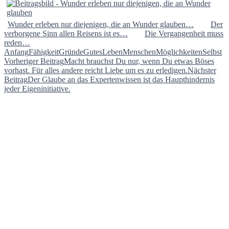
Wunder erleben nur diejenigen, die an Wunder glauben…
Der
verborgene Sinn allen Reisens ist es…
Die Vergangenheit muss
reden…
Anfang
Fähigkeit
Gründe
Gutes
Leben
Menschen
Möglichkeiten
Selbst
Beitragsnavigation
Vorheriger Beitrag
Macht brauchst Du nur, wenn Du etwas Böses
vorhast. Für alles andere reicht Liebe um es zu erledigen.
Nächster
Beitrag
Der Glaube an das Expertenwissen ist das Haupthindernis
jeder Eigeninitiative.