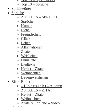
Top 10 – Sprüche
Sprichwörter
Sprüche
ZUFALLS – SPRUCH
Sprüche
Humor
Liebe
Freundschaft
Glück
Leben
Affirmationen
Zitate
Weisheiten
Filmzitate
Liedtexte
Herbst – Zitate
Weihnachten
Bauernweisheiten
Zitate Bilder
– Ü b e r s i c h t – Autoren
ZUFALLS – ZITAT
Herbst – Zitate
Weihnachten
Zitate & Sprüche – Video