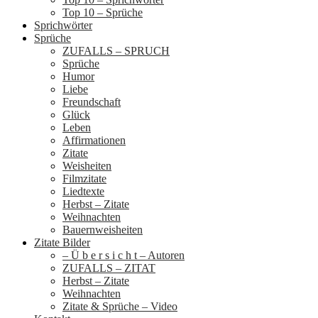
Top 10 – Sprüche
Sprichwörter
Sprüche
ZUFALLS – SPRUCH
Sprüche
Humor
Liebe
Freundschaft
Glück
Leben
Affirmationen
Zitate
Weisheiten
Filmzitate
Liedtexte
Herbst – Zitate
Weihnachten
Bauernweisheiten
Zitate Bilder
– Ü b e r s i c h t – Autoren
ZUFALLS – ZITAT
Herbst – Zitate
Weihnachten
Zitate & Sprüche – Video