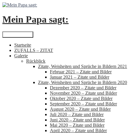
Zum
Inhalt
springen
Mein Papa sagt:
Suchen
Primäres Menü
Startseite
ZUFALLS – ZITAT
Galerie
Rückblick
Zitate, Weisheiten und Sprüche in Bildern 2021
Februar 2021 – Zitate und Bilder
Januar 2021 – Zitate und Bilder
Zitate, Weisheiten und Sprüche in Bildern 2020
Dezember 2020 – Zitate und Bilder
November 2020 – Zitate und Bilder
Oktober 2020 – Zitate und Bilder
September 2020 – Zitate und Bilder
August 2020 – Zitate und Bilder
Juli 2020 – Zitate und Bilder
Juni 2020 – Zitate und Bilder
Mai 2020 – Zitate und Bilder
April 2020 – Zitate und Bilder