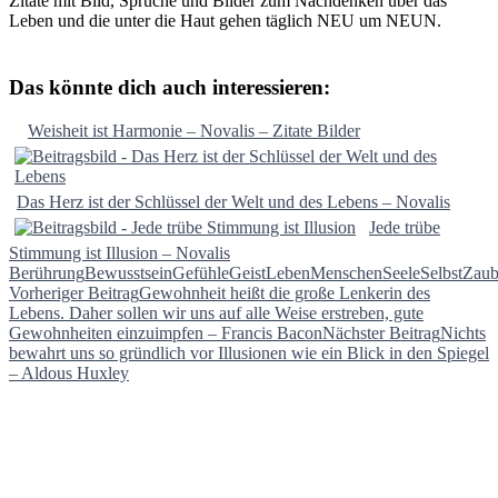
Zitate mit Bild, Sprüche und Bilder zum Nachdenken über das
Leben und die unter die Haut gehen täglich NEU um NEUN.
Das könnte dich auch interessieren:
Weisheit ist Harmonie – Novalis – Zitate Bilder
Das Herz ist der Schlüssel der Welt und des Lebens – Novalis
Jede trübe
Stimmung ist Illusion – Novalis
Berührung
Bewusstsein
Gefühle
Geist
Leben
Menschen
Seele
Selbst
Zaub
Beitragsnavigation
Vorheriger Beitrag
Gewohnheit heißt die große Lenkerin des
Lebens. Daher sollen wir uns auf alle Weise erstreben, gute
Gewohnheiten einzuimpfen – Francis Bacon
Nächster Beitrag
Nichts
bewahrt uns so gründlich vor Illusionen wie ein Blick in den Spiegel
– Aldous Huxley