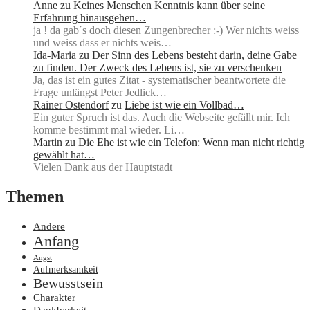
Anne
zu
Keines Menschen Kenntnis kann über seine
Erfahrung hinausgehen…
ja ! da gab´s doch diesen Zungenbrecher :-) Wer nichts weiss
und weiss dass er nichts weis…
Ida-Maria
zu
Der Sinn des Lebens besteht darin, deine Gabe
zu finden. Der Zweck des Lebens ist, sie zu verschenken
Ja, das ist ein gutes Zitat - systematischer beantwortete die
Frage unlängst Peter Jedlick…
Rainer Ostendorf
zu
Liebe ist wie ein Vollbad…
Ein guter Spruch ist das. Auch die Webseite gefällt mir. Ich
komme bestimmt mal wieder. Li…
Martin
zu
Die Ehe ist wie ein Telefon: Wenn man nicht richtig
gewählt hat…
Vielen Dank aus der Hauptstadt
Themen
Andere
Anfang
Angst
Aufmerksamkeit
Bewusstsein
Charakter