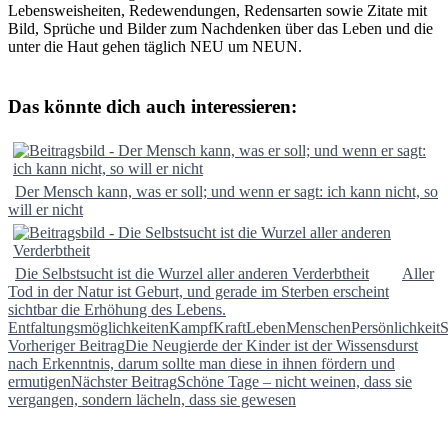
Lebensweisheiten, Redewendungen, Redensarten sowie Zitate mit
Bild, Sprüche und Bilder zum Nachdenken über das Leben und die
unter die Haut gehen täglich NEU um NEUN.
Das könnte dich auch interessieren:
Der Mensch kann, was er soll; und wenn er sagt: ich kann nicht, so
will er nicht
Die Selbstsucht ist die Wurzel aller anderen Verderbtheit
Aller
Tod in der Natur ist Geburt, und gerade im Sterben erscheint
sichtbar die Erhöhung des Lebens.
Entfaltungsmöglichkeiten
Kampf
Kraft
Leben
Menschen
Persönlichkeit
S
Beitragsnavigation
Vorheriger Beitrag
Die Neugierde der Kinder ist der Wissensdurst
nach Erkenntnis, darum sollte man diese in ihnen fördern und
ermutigen
Nächster Beitrag
Schöne Tage – nicht weinen, dass sie
vergangen, sondern lächeln, dass sie gewesen