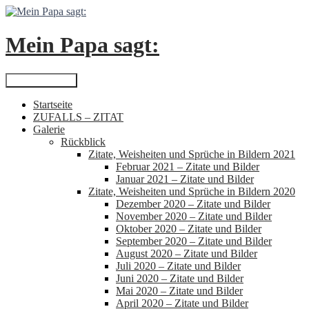
Zum
Inhalt
springen
Mein Papa sagt:
Suchen
Primäres Menü
Startseite
ZUFALLS – ZITAT
Galerie
Rückblick
Zitate, Weisheiten und Sprüche in Bildern 2021
Februar 2021 – Zitate und Bilder
Januar 2021 – Zitate und Bilder
Zitate, Weisheiten und Sprüche in Bildern 2020
Dezember 2020 – Zitate und Bilder
November 2020 – Zitate und Bilder
Oktober 2020 – Zitate und Bilder
September 2020 – Zitate und Bilder
August 2020 – Zitate und Bilder
Juli 2020 – Zitate und Bilder
Juni 2020 – Zitate und Bilder
Mai 2020 – Zitate und Bilder
April 2020 – Zitate und Bilder