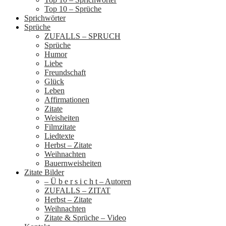
Top 10 – Sprüche
Sprichwörter
Sprüche
ZUFALLS – SPRUCH
Sprüche
Humor
Liebe
Freundschaft
Glück
Leben
Affirmationen
Zitate
Weisheiten
Filmzitate
Liedtexte
Herbst – Zitate
Weihnachten
Bauernweisheiten
Zitate Bilder
– Ü b e r s i c h t – Autoren
ZUFALLS – ZITAT
Herbst – Zitate
Weihnachten
Zitate & Sprüche – Video