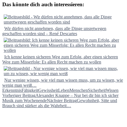
Das könnte dich auch interessieren:
Wir dürfen nicht annehmen, dass alle Dinge unsretwegen
geschaffen worden sind – René Descartes
Ich kenne keinen sicheren Weg zum Erfolg, aber einen sicheren
Weg zum Misserfolg: Es allen Recht machen zu wollen
Nur wenige wissen, wie viel man wissen muss, um zu wissen, wie
wenig man weiß…
Erkenntnis
Fähigkeit
Gewissheit
Leben
Menschen
Sicherheit
Wissen
Beitragsnavigation
Vorheriger Beitrag
Alexander Knappe – Nur bei dir bin ich sicher
Musik zum Wochenende
Nächster Beitrag
Gewohnheit, Sitte und
Brauch sind stärker als die Wahrheit…