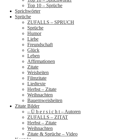
Top 10 – Sprüche
Sprichwörter
Sprüche
ZUFALLS – SPRUCH
Sprüche
Humor
Liebe
Freundschaft
Glück
Leben
Affirmationen
Zitate
Weisheiten
Filmzitate
Liedtexte
Herbst – Zitate
Weihnachten
Bauernweisheiten
Zitate Bilder
– Ü b e r s i c h t – Autoren
ZUFALLS – ZITAT
Herbst – Zitate
Weihnachten
Zitate & Sprüche – Video