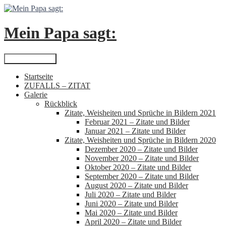
Zum
Inhalt
springen
Mein Papa sagt:
Suchen
Primäres Menü
Startseite
ZUFALLS – ZITAT
Galerie
Rückblick
Zitate, Weisheiten und Sprüche in Bildern 2021
Februar 2021 – Zitate und Bilder
Januar 2021 – Zitate und Bilder
Zitate, Weisheiten und Sprüche in Bildern 2020
Dezember 2020 – Zitate und Bilder
November 2020 – Zitate und Bilder
Oktober 2020 – Zitate und Bilder
September 2020 – Zitate und Bilder
August 2020 – Zitate und Bilder
Juli 2020 – Zitate und Bilder
Juni 2020 – Zitate und Bilder
Mai 2020 – Zitate und Bilder
April 2020 – Zitate und Bilder