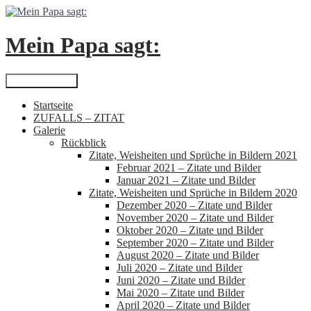
Zum
Inhalt
springen
Mein Papa sagt:
Suchen
Primäres Menü
Startseite
ZUFALLS – ZITAT
Galerie
Rückblick
Zitate, Weisheiten und Sprüche in Bildern 2021
Februar 2021 – Zitate und Bilder
Januar 2021 – Zitate und Bilder
Zitate, Weisheiten und Sprüche in Bildern 2020
Dezember 2020 – Zitate und Bilder
November 2020 – Zitate und Bilder
Oktober 2020 – Zitate und Bilder
September 2020 – Zitate und Bilder
August 2020 – Zitate und Bilder
Juli 2020 – Zitate und Bilder
Juni 2020 – Zitate und Bilder
Mai 2020 – Zitate und Bilder
April 2020 – Zitate und Bilder