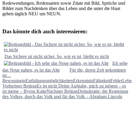
Redewendungen, Redensarten sowie Zitate mit Bild, Sprüche und
Bilder zum Nachdenken über das Leben und die unter die Haut
gehen täglich NEU um NEUN.
Das könnte dich auch interessieren:
Das Sichere ist nicht sicher. So, wie es ist, bleibt es nicht
Ich sehe
das Neue nahen, es ist das Alte
Für die, deren Zeit gekommen
ist…
Bewusstsein
Entfaltungsmöglichkeiten
Erkenntnis
Fähigkeit
Fehler
Lebe
Beitragsnavigation
Vorheriger Beitrag
Es ist nicht Deine Aufgabe, mich zu mögen – es
ist meine – Byron Katie
Nächster Beitrag
Demokratie: die Regierung
des Volkes, durch das Volk und für das Volk – Abraham Lincoln