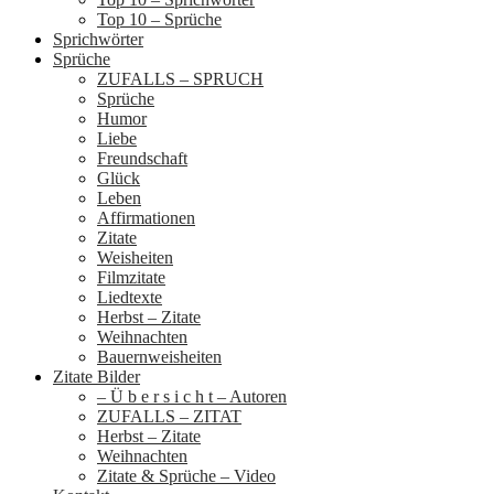
Top 10 – Sprüche
Sprichwörter
Sprüche
ZUFALLS – SPRUCH
Sprüche
Humor
Liebe
Freundschaft
Glück
Leben
Affirmationen
Zitate
Weisheiten
Filmzitate
Liedtexte
Herbst – Zitate
Weihnachten
Bauernweisheiten
Zitate Bilder
– Ü b e r s i c h t – Autoren
ZUFALLS – ZITAT
Herbst – Zitate
Weihnachten
Zitate & Sprüche – Video