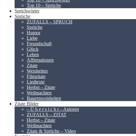
Top 10 – Sprüche
Sprichwörter
Sprüche
ZUFALLS – SPRUCH
Sprüche
Humor
Liebe
Freundschaft
Glück
Leben
Affirmationen
Zitate
Weisheiten
Filmzitate
Liedtexte
Herbst – Zitate
Weihnachten
Bauernweisheiten
Zitate Bilder
– Ü b e r s i c h t – Autoren
ZUFALLS – ZITAT
Herbst – Zitate
Weihnachten
Zitate & Sprüche – Video