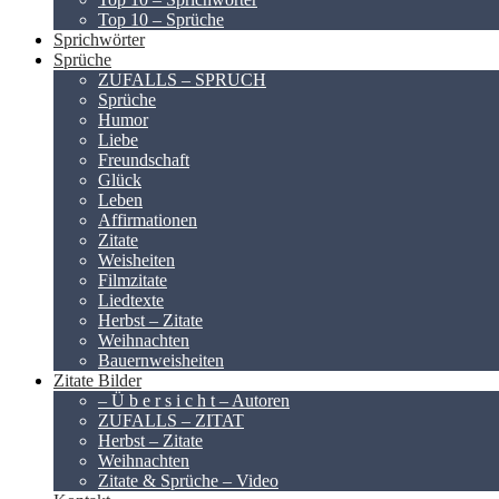
Top 10 – Sprüche
Sprichwörter
Sprüche
ZUFALLS – SPRUCH
Sprüche
Humor
Liebe
Freundschaft
Glück
Leben
Affirmationen
Zitate
Weisheiten
Filmzitate
Liedtexte
Herbst – Zitate
Weihnachten
Bauernweisheiten
Zitate Bilder
– Ü b e r s i c h t – Autoren
ZUFALLS – ZITAT
Herbst – Zitate
Weihnachten
Zitate & Sprüche – Video