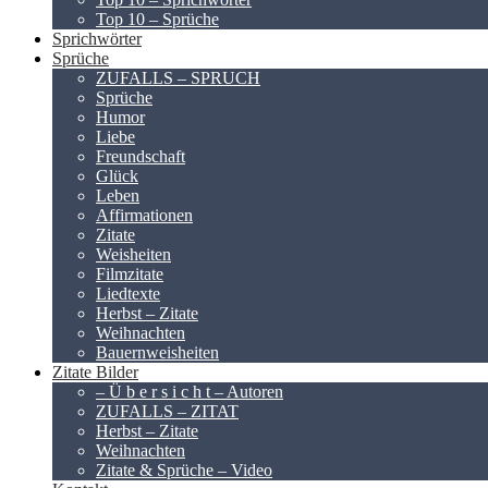
Top 10 – Sprüche
Sprichwörter
Sprüche
ZUFALLS – SPRUCH
Sprüche
Humor
Liebe
Freundschaft
Glück
Leben
Affirmationen
Zitate
Weisheiten
Filmzitate
Liedtexte
Herbst – Zitate
Weihnachten
Bauernweisheiten
Zitate Bilder
– Ü b e r s i c h t – Autoren
ZUFALLS – ZITAT
Herbst – Zitate
Weihnachten
Zitate & Sprüche – Video