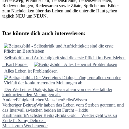
Lebensweg, Freundschaft, Lebensfreude, Lebensweisheiten,
Redewendungen, Redensarten sowie Zitate, Sprüche und Bilder
zum Nachdenken über das Leben und die unter die Haut gehen
täglich NEU um NEUN.
Das könnte dich auch interessieren:
Selbstkritik und Aufrichtigkeit sind die erste Pflicht im Berufsleben
– Karl Popper
Alles Leben ist Problemlösen
Der Wert eines Dialogs hängt vor allem von der Vielfalt der
konkurrierenden Meinungen ab.
Andere
Fähigkeit
Leben
Menschen
Selbst
Wissen
Beitragsnavigation
Vorheriger Beitrag
Wir haben das Leben vom Sterben getrennt, und
das Intervall zwischen beiden ist Furcht – Jiddu
Krishnamurti
Nächster Beitrag
Frida Gold – Wieder geht was zu
Ende ft. Samy Deluxe –
Musik zum Wochenende