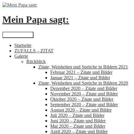
Zum
Inhalt
springen
Mein Papa sagt:
Suchen
Primäres Menü
Startseite
ZUFALLS – ZITAT
Galerie
Rückblick
Zitate, Weisheiten und Sprüche in Bildern 2021
Februar 2021 – Zitate und Bilder
Januar 2021 – Zitate und Bilder
Zitate, Weisheiten und Sprüche in Bildern 2020
Dezember 2020 – Zitate und Bilder
November 2020 – Zitate und Bilder
Oktober 2020 – Zitate und Bilder
September 2020 – Zitate und Bilder
August 2020 – Zitate und Bilder
Juli 2020 – Zitate und Bilder
Juni 2020 – Zitate und Bilder
Mai 2020 – Zitate und Bilder
April 2020 – Zitate und Bilder