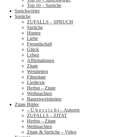
Top 10 – Sprüche
Sprichwörter
Sprüche
ZUFALLS – SPRUCH
Sprüche
Humor
Liebe
Freundschaft
Glück
Leben
Affirmationen
Zitate
Weisheiten
Filmzitate
Liedtexte
Herbst – Zitate
Weihnachten
Bauernweisheiten
Zitate Bilder
– Ü b e r s i c h t – Autoren
ZUFALLS – ZITAT
Herbst – Zitate
Weihnachten
Zitate & Sprüche – Video