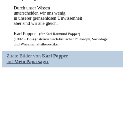
Durch unser Wissen
unterscheiden wir uns wenig,
in unserer grenzenlosen Unwissenheit
aber sind wir alle gleich.
Karl Popper
(Sir Karl Raimund Popper)
(1902 – 1994) österreichisch-britischer Philosoph, Soziologe
und Wissenschaftstheoretiker
Zitate Bilder von
Karl Popper
auf
Mein Papa sagt: