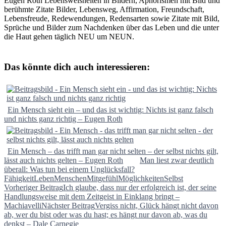
Eugen Roth Lebensweisheiten in Bildern, Aphorismen mit Bild und
berühmte Zitate Bilder, Lebensweg, Affirmation, Freundschaft,
Lebensfreude, Redewendungen, Redensarten sowie Zitate mit Bild,
Sprüche und Bilder zum Nachdenken über das Leben und die unter
die Haut gehen täglich NEU um NEUN.
Das könnte dich auch interessieren:
Ein Mensch sieht ein – und das ist wichtig: Nichts ist ganz falsch
und nichts ganz richtig – Eugen Roth
Ein Mensch – das trifft man gar nicht selten – der selbst nichts gilt,
lässt auch nichts gelten – Eugen Roth
Man liest zwar deutlich
überall: Was tun bei einem Unglücksfall?
Fähigkeit
Leben
Menschen
Mitgefühl
Möglichkeiten
Selbst
Beitragsnavigation
Vorheriger Beitrag
Ich glaube, dass nur der erfolgreich ist, der seine
Handlungsweise mit dem Zeitgeist in Einklang bringt –
Machiavelli
Nächster Beitrag
Vergiss nicht, Glück hängt nicht davon
ab, wer du bist oder was du hast; es hängt nur davon ab, was du
denkst – Dale Carnegie