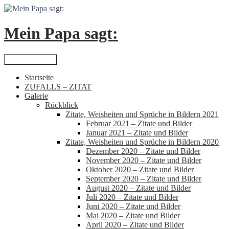
Zum
Inhalt
springen
Mein Papa sagt:
Suchen
Primäres Menü
Startseite
ZUFALLS – ZITAT
Galerie
Rückblick
Zitate, Weisheiten und Sprüche in Bildern 2021
Februar 2021 – Zitate und Bilder
Januar 2021 – Zitate und Bilder
Zitate, Weisheiten und Sprüche in Bildern 2020
Dezember 2020 – Zitate und Bilder
November 2020 – Zitate und Bilder
Oktober 2020 – Zitate und Bilder
September 2020 – Zitate und Bilder
August 2020 – Zitate und Bilder
Juli 2020 – Zitate und Bilder
Juni 2020 – Zitate und Bilder
Mai 2020 – Zitate und Bilder
April 2020 – Zitate und Bilder