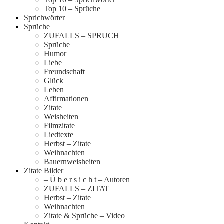
Top 10 – Sprüche
Sprichwörter
Sprüche
ZUFALLS – SPRUCH
Sprüche
Humor
Liebe
Freundschaft
Glück
Leben
Affirmationen
Zitate
Weisheiten
Filmzitate
Liedtexte
Herbst – Zitate
Weihnachten
Bauernweisheiten
Zitate Bilder
– Ü b e r s i c h t – Autoren
ZUFALLS – ZITAT
Herbst – Zitate
Weihnachten
Zitate & Sprüche – Video