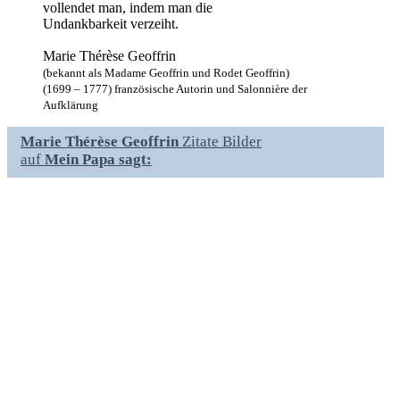
vollendet man, indem man die
Undankbarkeit verzeiht.
Marie Thérèse Geoffrin
(bekannt als Madame Geoffrin und Rodet Geoffrin)
(1699 – 1777) französische Autorin und Salonnière der
Aufklärung
Marie Thérèse Geoffrin
Zitate Bilder
auf
Mein Papa sagt: