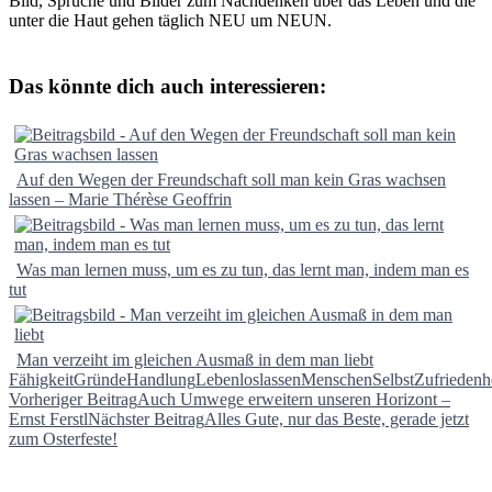
Bild, Sprüche und Bilder zum Nachdenken über das Leben und die
unter die Haut gehen täglich NEU um NEUN.
Das könnte dich auch interessieren:
Auf den Wegen der Freundschaft soll man kein Gras wachsen
lassen – Marie Thérèse Geoffrin
Was man lernen muss, um es zu tun, das lernt man, indem man es
tut
Man verzeiht im gleichen Ausmaß in dem man liebt
Fähigkeit
Gründe
Handlung
Leben
loslassen
Menschen
Selbst
Zufriedenh
Beitragsnavigation
Vorheriger Beitrag
Auch Umwege erweitern unseren Horizont –
Ernst Ferstl
Nächster Beitrag
Alles Gute, nur das Beste, gerade jetzt
zum Osterfeste!