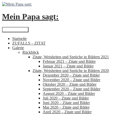
Zum
Inhalt
springen
Mein Papa sagt:
Suchen
Primäres Menü
Startseite
ZUFALLS – ZITAT
Galerie
Rückblick
Zitate, Weisheiten und Sprüche in Bildern 2021
Februar 2021 – Zitate und Bilder
Januar 2021 – Zitate und Bilder
Zitate, Weisheiten und Sprüche in Bildern 2020
Dezember 2020 – Zitate und Bilder
November 2020 – Zitate und Bilder
Oktober 2020 – Zitate und Bilder
September 2020 – Zitate und Bilder
August 2020 – Zitate und Bilder
Juli 2020 – Zitate und Bilder
Juni 2020 – Zitate und Bilder
Mai 2020 – Zitate und Bilder
April 2020 – Zitate und Bilder