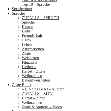
Top 10 – Sprüche
Sprichwörter
Sprüche
ZUFALLS – SPRUCH
Sprüche
Humor
Liebe
Freundschaft
Glück
Leben
Affirmationen
Zitate
Weisheiten
Filmzitate
Liedtexte
Herbst – Zitate
Weihnachten
Bauernweisheiten
Zitate Bilder
– Ü b e r s i c h t – Autoren
ZUFALLS – ZITAT
Herbst – Zitate
Weihnachten
Zitate & Sprüche – Video