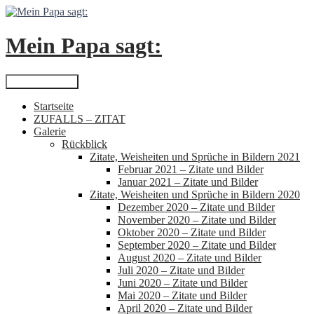
Zum
Inhalt
springen
Mein Papa sagt:
Suchen
Primäres Menü
Startseite
ZUFALLS – ZITAT
Galerie
Rückblick
Zitate, Weisheiten und Sprüche in Bildern 2021
Februar 2021 – Zitate und Bilder
Januar 2021 – Zitate und Bilder
Zitate, Weisheiten und Sprüche in Bildern 2020
Dezember 2020 – Zitate und Bilder
November 2020 – Zitate und Bilder
Oktober 2020 – Zitate und Bilder
September 2020 – Zitate und Bilder
August 2020 – Zitate und Bilder
Juli 2020 – Zitate und Bilder
Juni 2020 – Zitate und Bilder
Mai 2020 – Zitate und Bilder
April 2020 – Zitate und Bilder