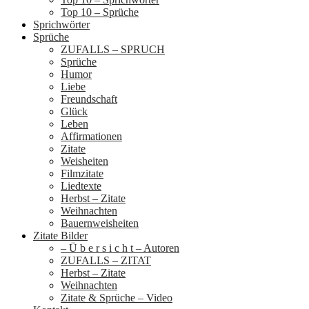
Top 10 – Sprüche
Sprichwörter
Sprüche
ZUFALLS – SPRUCH
Sprüche
Humor
Liebe
Freundschaft
Glück
Leben
Affirmationen
Zitate
Weisheiten
Filmzitate
Liedtexte
Herbst – Zitate
Weihnachten
Bauernweisheiten
Zitate Bilder
– Ü b e r s i c h t – Autoren
ZUFALLS – ZITAT
Herbst – Zitate
Weihnachten
Zitate & Sprüche – Video