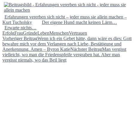
Erfahrungen vererben sich nicht – jeder muss sie allein machen –
Kurt Tucholsky
Der eigene Hund macht keinen Lärm…
Erwarte nichts…
Erfolg
Frau
Gründe
Leben
Menschen
Vertrauen
Beitragsnavigation
Vorheriger Beitrag
Wenn ich ein Gebet hätte, dann wäre es dies: Gott
bewahre mich vor dem Verlangen nach Liebe, Bestätigung und
Anerkennung. Amen – Byron Katie
Nächster Beitrag
Man vergisst
vielleicht, wo man die Friedenspfeife vergraben hat. Aber man
vergisst niemals, wo das Beil liegt