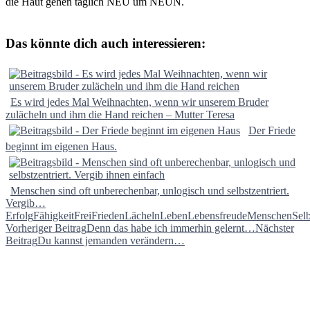
die Haut gehen täglich NEU um NEUN.
Das könnte dich auch interessieren:
Es wird jedes Mal Weihnachten, wenn wir unserem Bruder
zulächeln und ihm die Hand reichen – Mutter Teresa
Der Friede
beginnt im eigenen Haus.
Menschen sind oft unberechenbar, unlogisch und selbstzentriert.
Vergib…
Erfolg
Fähigkeit
Frei
Frieden
Lächeln
Leben
Lebensfreude
Menschen
Selb
Beitragsnavigation
Vorheriger Beitrag
Denn das habe ich immerhin gelernt…
Nächster
Beitrag
Du kannst jemanden verändern…