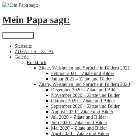
Zum
Inhalt
springen
Mein Papa sagt:
Suchen
Primäres Menü
Startseite
ZUFALLS – ZITAT
Galerie
Rückblick
Zitate, Weisheiten und Sprüche in Bildern 2021
Februar 2021 – Zitate und Bilder
Januar 2021 – Zitate und Bilder
Zitate, Weisheiten und Sprüche in Bildern 2020
Dezember 2020 – Zitate und Bilder
November 2020 – Zitate und Bilder
Oktober 2020 – Zitate und Bilder
September 2020 – Zitate und Bilder
August 2020 – Zitate und Bilder
Juli 2020 – Zitate und Bilder
Juni 2020 – Zitate und Bilder
Mai 2020 – Zitate und Bilder
April 2020 – Zitate und Bilder