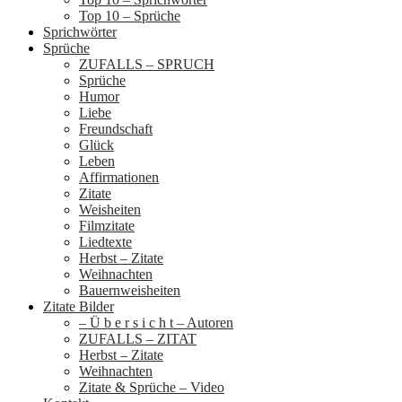
Top 10 – Sprüche
Sprichwörter
Sprüche
ZUFALLS – SPRUCH
Sprüche
Humor
Liebe
Freundschaft
Glück
Leben
Affirmationen
Zitate
Weisheiten
Filmzitate
Liedtexte
Herbst – Zitate
Weihnachten
Bauernweisheiten
Zitate Bilder
– Ü b e r s i c h t – Autoren
ZUFALLS – ZITAT
Herbst – Zitate
Weihnachten
Zitate & Sprüche – Video