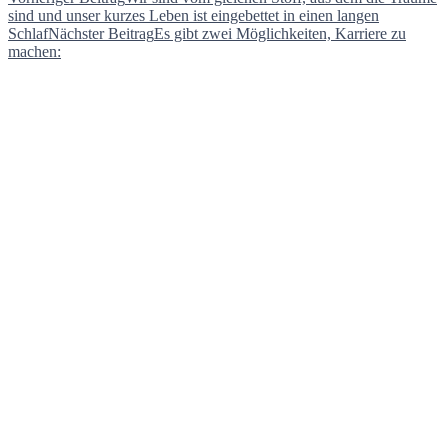
Beitragsnavigation
sind und unser kurzes Leben ist eingebettet in einen langen
Schlaf
Nächster Beitrag
Es gibt zwei Möglichkeiten, Karriere zu
machen: