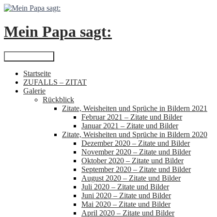
Zum
Inhalt
springen
Mein Papa sagt:
Suchen
Primäres Menü
Startseite
ZUFALLS – ZITAT
Galerie
Rückblick
Zitate, Weisheiten und Sprüche in Bildern 2021
Februar 2021 – Zitate und Bilder
Januar 2021 – Zitate und Bilder
Zitate, Weisheiten und Sprüche in Bildern 2020
Dezember 2020 – Zitate und Bilder
November 2020 – Zitate und Bilder
Oktober 2020 – Zitate und Bilder
September 2020 – Zitate und Bilder
August 2020 – Zitate und Bilder
Juli 2020 – Zitate und Bilder
Juni 2020 – Zitate und Bilder
Mai 2020 – Zitate und Bilder
April 2020 – Zitate und Bilder