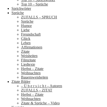
Top 10 – Sprüche
Sprichwörter
Sprüche
ZUFALLS – SPRUCH
Sprüche
Humor
Liebe
Freundschaft
Glück
Leben
Affirmationen
Zitate
Weisheiten
Filmzitate
Liedtexte
Herbst – Zitate
Weihnachten
Bauernweisheiten
Zitate Bilder
– Ü b e r s i c h t – Autoren
ZUFALLS – ZITAT
Herbst – Zitate
Weihnachten
Zitate & Sprüche – Video