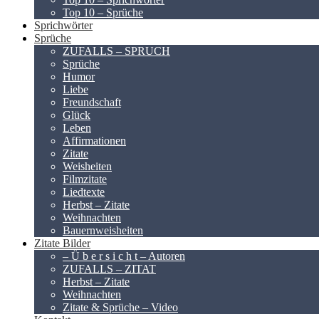
Top 10 – Sprüche
Sprichwörter
Sprüche
ZUFALLS – SPRUCH
Sprüche
Humor
Liebe
Freundschaft
Glück
Leben
Affirmationen
Zitate
Weisheiten
Filmzitate
Liedtexte
Herbst – Zitate
Weihnachten
Bauernweisheiten
Zitate Bilder
– Ü b e r s i c h t – Autoren
ZUFALLS – ZITAT
Herbst – Zitate
Weihnachten
Zitate & Sprüche – Video