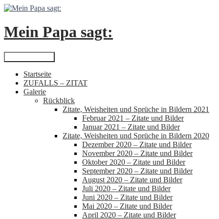
Zum
Inhalt
springen
Mein Papa sagt:
Suchen
Primäres Menü
Startseite
ZUFALLS – ZITAT
Galerie
Rückblick
Zitate, Weisheiten und Sprüche in Bildern 2021
Februar 2021 – Zitate und Bilder
Januar 2021 – Zitate und Bilder
Zitate, Weisheiten und Sprüche in Bildern 2020
Dezember 2020 – Zitate und Bilder
November 2020 – Zitate und Bilder
Oktober 2020 – Zitate und Bilder
September 2020 – Zitate und Bilder
August 2020 – Zitate und Bilder
Juli 2020 – Zitate und Bilder
Juni 2020 – Zitate und Bilder
Mai 2020 – Zitate und Bilder
April 2020 – Zitate und Bilder