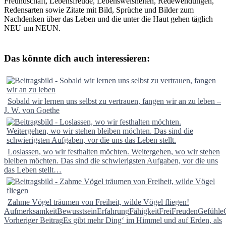
Freundschaft, Lebensfreude, Lebensweisheiten, Redewendungen,
Redensarten sowie Zitate mit Bild, Sprüche und Bilder zum
Nachdenken über das Leben und die unter die Haut gehen täglich
NEU um NEUN.
Das könnte dich auch interessieren:
Sobald wir lernen uns selbst zu vertrauen, fangen wir an zu leben –
J. W. von Goethe
Loslassen, wo wir festhalten möchten. Weitergehen, wo wir stehen
bleiben möchten. Das sind die schwierigsten Aufgaben, vor die uns
das Leben stellt…
Zahme Vögel träumen von Freiheit, wilde Vögel fliegen!
Aufmerksamkeit
Bewusstsein
Erfahrung
Fähigkeit
Frei
Freuden
Gefühle
Beitragsnavigation
Vorheriger Beitrag
Es gibt mehr Ding‘ im Himmel und auf Erden, als