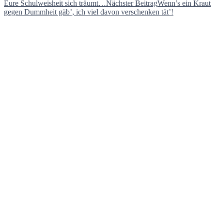
Eure Schulweisheit sich träumt…
Nächster Beitrag
Wenn’s ein Kraut
gegen Dummheit gäb’, ich viel davon verschenken tät’!