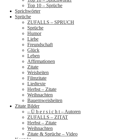
Top 10 – Sprüche
Sprichwörter
Sprüche
ZUFALLS – SPRUCH
Sprüche
Humor
Liebe
Freundschaft
Glück
Leben
Affirmationen
Zitate
Weisheiten
Filmzitate
Liedtexte
Herbst – Zitate
Weihnachten
Bauernweisheiten
Zitate Bilder
– Ü b e r s i c h t – Autoren
ZUFALLS – ZITAT
Herbst – Zitate
Weihnachten
Zitate & Sprüche – Video