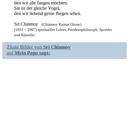
den wir alle fangen möchten.
Sie ist der gleiche Vogel,
den wir liebend gerne fliegen sehen.
Sri Chinmoy
(Chinmoy Kumar Ghose)
(1931 – 2007) spiritueller Lehrer, Friedensphilosoph, Sportler
und Künstler
Zitate Bilder von
Sri Chinmoy
auf
Mein Papa sagt: