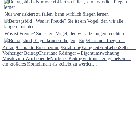
Nur wer riskiert zu fallen, kann wirklich fliegen lernen
Was ist Freude? Sie ist ein Vogel, den wir alle fangen möchten….
Engel können fliegen…
Anfang
Charakter
Entscheidung
Erfahrung
Fähigkeit
Frei
Leben
Selbst
Tr
Beitragsnavigation
Vorheriger Beitrag
Christiane Rösinger – Eigentumswohnung
Musik zum Wochenende
Nächster Beitrag
Vertrauen zu genießen ist
ein größeres Kompliment als geliebt zu werden…