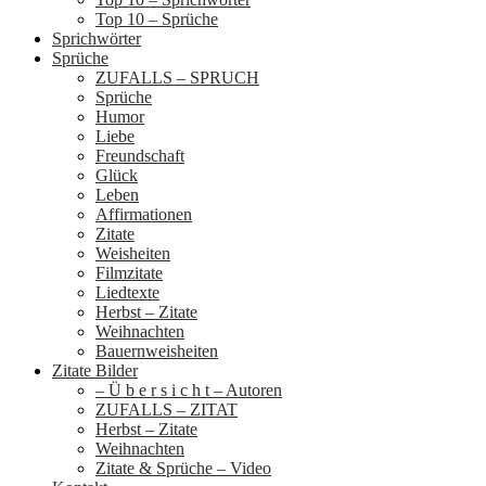
Top 10 – Sprüche
Sprichwörter
Sprüche
ZUFALLS – SPRUCH
Sprüche
Humor
Liebe
Freundschaft
Glück
Leben
Affirmationen
Zitate
Weisheiten
Filmzitate
Liedtexte
Herbst – Zitate
Weihnachten
Bauernweisheiten
Zitate Bilder
– Ü b e r s i c h t – Autoren
ZUFALLS – ZITAT
Herbst – Zitate
Weihnachten
Zitate & Sprüche – Video