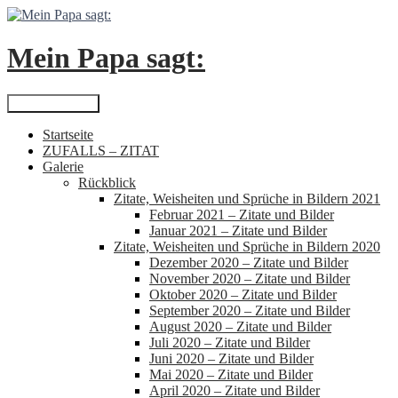
Zum
Inhalt
springen
Mein Papa sagt:
Suchen
Primäres Menü
Startseite
ZUFALLS – ZITAT
Galerie
Rückblick
Zitate, Weisheiten und Sprüche in Bildern 2021
Februar 2021 – Zitate und Bilder
Januar 2021 – Zitate und Bilder
Zitate, Weisheiten und Sprüche in Bildern 2020
Dezember 2020 – Zitate und Bilder
November 2020 – Zitate und Bilder
Oktober 2020 – Zitate und Bilder
September 2020 – Zitate und Bilder
August 2020 – Zitate und Bilder
Juli 2020 – Zitate und Bilder
Juni 2020 – Zitate und Bilder
Mai 2020 – Zitate und Bilder
April 2020 – Zitate und Bilder